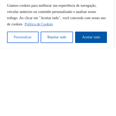
Desbloquear esquerda : 0
Usamos cookies para melhorar sua experiência de navegação,
veicular anúncios ou conteúdo personalizado e analisar nosso
tráfego. Ao clicar em "Aceitar tudo", você concorda com nosso uso
Sim
Não
de cookies.
Política de Cookies
Personalizar
Rejeitar tudo
Aceitar tudo
Tem certeza de que deseja
cancelar a assinatura?
Sim
Não