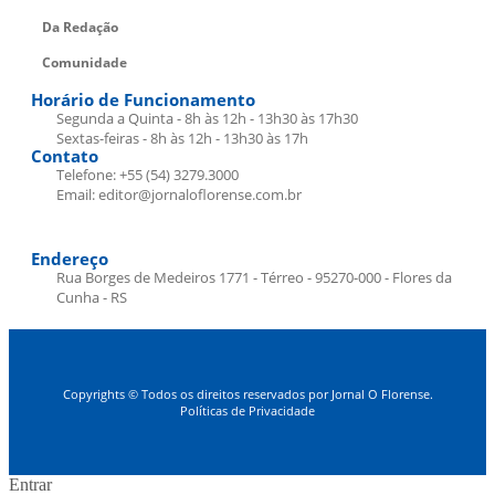
Da Redação
Comunidade
Horário de Funcionamento
Segunda a Quinta - 8h às 12h - 13h30 às 17h30
Sextas-feiras - 8h às 12h - 13h30 às 17h
Contato
Telefone: +55 (54) 3279.3000
Email: editor@jornaloflorense.com.br
Endereço
Rua Borges de Medeiros 1771 - Térreo - 95270-000 - Flores da
Cunha - RS
Copyrights © Todos os direitos reservados por Jornal O Florense.
Políticas de Privacidade
Entrar