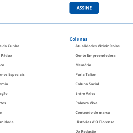
ASSINE
Colunas
es da Cunha
Atualidades Vitivinícolas
 Pádua
Gente Empreendedora
ica
Memória
rnos Especiais
Parla Talian
omia
Coluna Social
ação
Entre Vales
rtes
Palavra Viva
e
Conteúdo de marca
nidade
Histórias d’O Florense
Da Redação