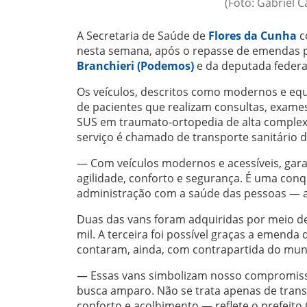
(Foto: Gabriel 
A Secretaria de Saúde de
Flores da Cunha
co
nesta semana, após o repasse de emendas 
Branchieri (Podemos)
e da deputada federa
Os veículos, descritos como modernos e equ
de pacientes que realizam consultas, exame
SUS em traumato-ortopedia de alta complexi
serviço é chamado de transporte sanitário d
— Com veículos modernos e acessíveis, gara
agilidade, conforto e segurança. É uma conq
administração com a saúde das pessoas — af
Duas das vans foram adquiridas por meio de
mil. A terceira foi possível graças a emenda
contaram, ainda, com contrapartida do muni
— Essas vans simbolizam nosso compromis
busca amparo. Não se trata apenas de tran
conforto e acolhimento — reflete o prefeito 