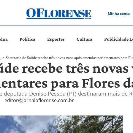
Minha conta
ádua
Política
Esportes
Cultura
Publicidade L
que
Secretaria de Saúde recebe três novas vans após emendas parlamentares para Fl
úde recebe três novas
ntares para Flores 
e deputada Denise Pessoa (PT) destinaram mais de R$
editor@jornaloflorense.com.br