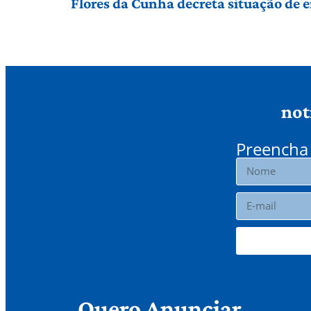
Flores da Cunha decreta situação de
not
Preencha 
Quero Anunciar