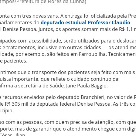
Campos/Prefeitura de Flores da Cunha)
nta com três novas vans. A entrega foi oficializada pela Pre
parlamentares do
deputado estadual Professor Claudio
l Denise Pessoa. Juntos, os aportes somam mais de R$ 1,1 
ipados com acessibilidade, serão utilizados para o desloc
s e tratamentos, inclusive em outras cidades — os atendim
dade, por exemplo, são feitos em Farroupilha. Tecnicamen
e pacientes.
ntimos que o transporte dos pacientes seja feito com mais
uista importante, que reflete o cuidado contínuo da
irma a secretária de Saúde, Jane Paula Baggio.
 recursos enviados pelo deputado Branchieri, no valor de 
 de R$ 305 mil da deputada federal Denise Pessoa. As três 
cípio.
so com as pessoas, com quem precisa de atenção, com qu
sporte, mas de garantir que o atendimento chegue com dig
César Ulian.