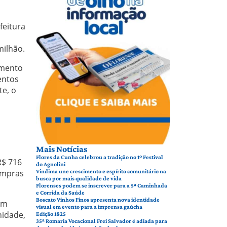
feitura
milhão.
amento
entos
te, o
Mais Notícias
Flores da Cunha celebrou a tradição no 1º Festival
R$ 716
do Agnolini
compras
Vindima une crescimento e espírito comunitário na
busca por mais qualidade de vida
Florenses podem se inscrever para a 5ª Caminhada
e Corrida da Saúde
Boscato Vinhos Finos apresenta nova identidade
em
visual em evento para a imprensa gaúcha
nidade,
Edição 1825
35ª Romaria Vocacional Frei Salvador é adiada para