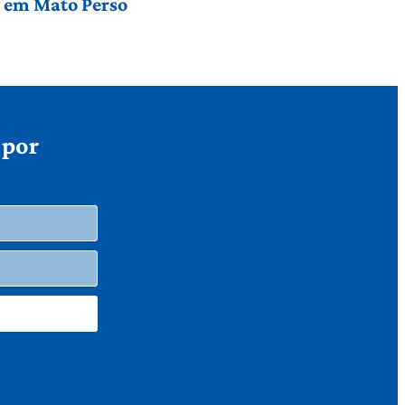
l em Mato Perso
 por