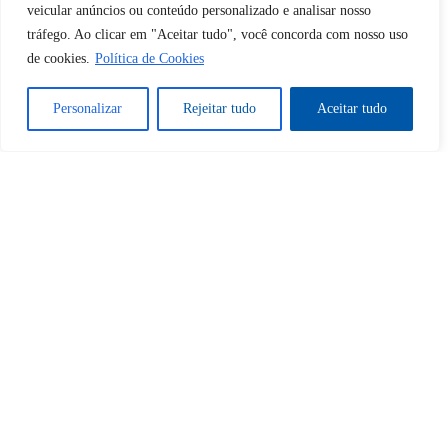
veicular anúncios ou conteúdo personalizado e analisar nosso
Desbloquear esquerda : 0
tráfego. Ao clicar em "Aceitar tudo", você concorda com nosso uso
de cookies.
Política de Cookies
Sim
Não
Personalizar
Rejeitar tudo
Aceitar tudo
Tem certeza de que deseja
cancelar a assinatura?
Sim
Não