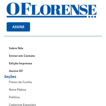
ASSINE
Sobre Nós
Entrar em Contato
Edição Impressa
Assine OF
Seções
Flores da Cunha
Nova Pádua
Política
Cadernos Especiais