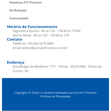
Histórias d’O Florense
Da Redação
Comunidade
Horário de Funcionamento
Segunda a Quinta - 8h às 12h - 13h30 às 17h30
Sextas-feiras - 8h às 12h - 13h30 às 17h
Contato
Telefone: +55 (54) 3279.3000
Email: editor@jornaloflorense.com.br
Endereço
Rua Borges de Medeiros 1771 - Térreo - 95270-000 - Flores da
Cunha - RS
Copyrights © Todos os direitos reservados por Jornal O Florense.
Políticas de Privacidade