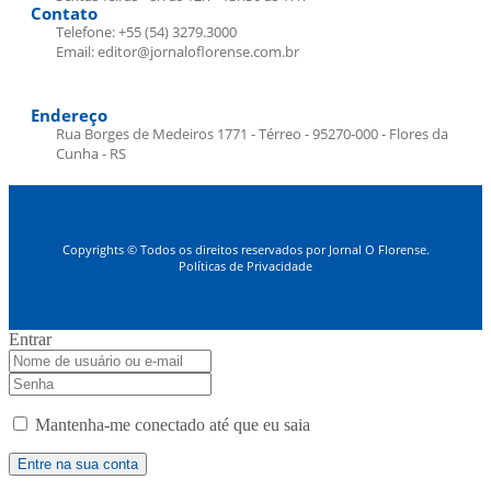
Contato
Telefone: +55 (54) 3279.3000
Email: editor@jornaloflorense.com.br
Endereço
Rua Borges de Medeiros 1771 - Térreo - 95270-000 - Flores da
Cunha - RS
Copyrights © Todos os direitos reservados por Jornal O Florense.
Políticas de Privacidade
Entrar
Mantenha-me conectado até que eu saia