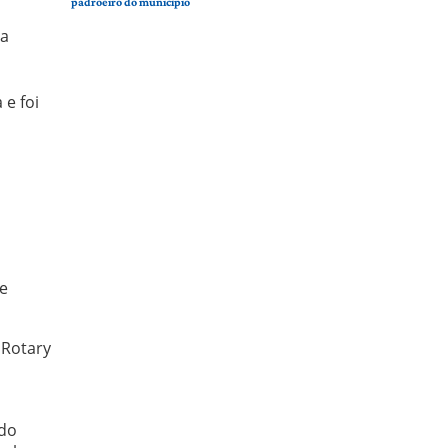
padroeiro do município
da
e foi
de
 Rotary
 do