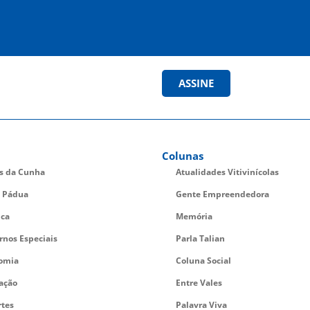
ASSINE
Colunas
es da Cunha
Atualidades Vitivinícolas
 Pádua
Gente Empreendedora
ica
Memória
rnos Especiais
Parla Talian
omia
Coluna Social
ação
Entre Vales
rtes
Palavra Viva