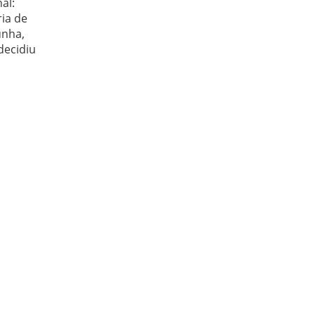
al:
ia de
unha,
decidiu