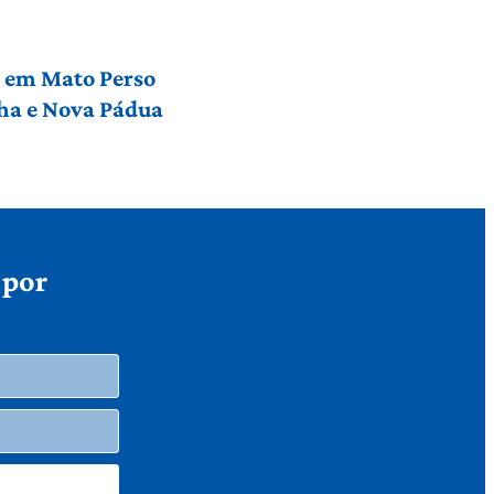
l em Mato Perso
nha e Nova Pádua
 por