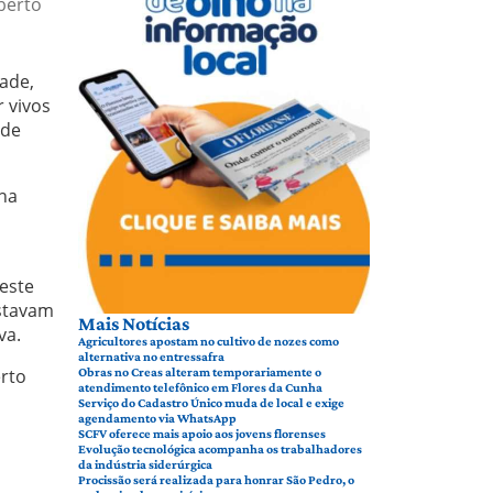
berto
ade,
 vivos
 de
 na
este
estavam
Mais Notícias
va.
Agricultores apostam no cultivo de nozes como
alternativa no entressafra
erto
Obras no Creas alteram temporariamente o
atendimento telefônico em Flores da Cunha
Serviço do Cadastro Único muda de local e exige
agendamento via WhatsApp
SCFV oferece mais apoio aos jovens florenses
Evolução tecnológica acompanha os trabalhadores
da indústria siderúrgica
Procissão será realizada para honrar São Pedro, o