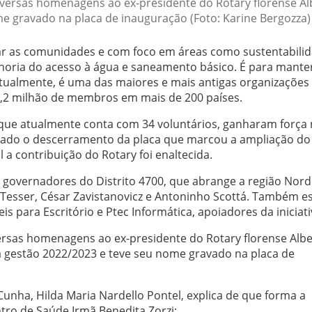
iversas homenagens ao ex-presidente do Rotary florense Al
e gravado na placa de inauguração (Foto: Karine Bergozza)
ar as comunidades e com foco em áreas como sustentabilid
oria do acesso à água e saneamento básico. É para manter
, atualmente, é uma das maiores e mais antigas organizações
1,2 milhão de membros em mais de 200 países.
, que atualmente conta com 34 voluntários, ganharam força
alizado o descerramento da placa que marcou a ampliação do
 a contribuição do Rotary foi enaltecida.
 governadores do Distrito 4700, que abrange a região Nord
o Tesser, César Zavistanovicz e Antoninho Scottá. Também 
 para Escritório e Ptec Informática, apoiadores da iniciati
versas homenagens ao ex-presidente do Rotary florense Alb
a gestão 2022/2023 e teve seu nome gravado na placa de
Cunha, Hilda Maria Nardello Pontel, explica de que forma a
ro de Saúde Irmã Benedita Zorzi: