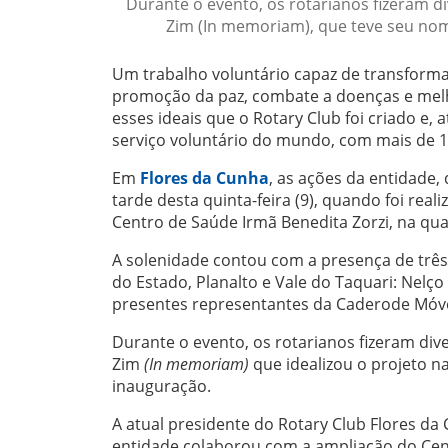
Durante o evento, os rotarianos fizeram d
Zim (In memoriam), que teve seu nom
Um trabalho voluntário capaz de transform
promoção da paz, combate a doenças e melh
esses ideais que o Rotary Club foi criado e
serviço voluntário do mundo, com mais de 
Em
Flores da Cunha
, as ações da entidade
tarde desta quinta-feira (9), quando foi re
Centro de Saúde Irmã Benedita Zorzi, na qual
A solenidade contou com a presença de três
do Estado, Planalto e Vale do Taquari: Nelç
presentes representantes da Caderode Móveis
Durante o evento, os rotarianos fizeram di
Zim
(In memoriam)
que idealizou o projeto n
inauguração.
A atual presidente do Rotary Club Flores da 
entidade colaborou com a ampliação do Cent