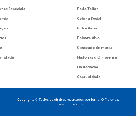
rnos Especiais
Parla Talian
omia
Coluna Social
ação
Entre Vales
rtes
Palavra Viva
e
Conteúdo de marca
nidade
Histórias d’O Florense
Da Redação
Comunidade
Copyrights © Todos os direitos reservados por Jornal O Florense.
Políticas de Privacidade