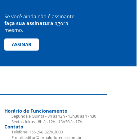
Se você ainda não é assinante
faça sua assinatura
agora
mesmo.
ASSINAR
Horário de Funcionamento
Segunda a Quinta - 8h às 12h - 13h30 às 17h30
Sextas-feiras - 8h às 12h - 13h30 às 17h
Contato
Telefone: +55 (54) 3279.3000
E-mail: editor@jornaloflorense.com.br