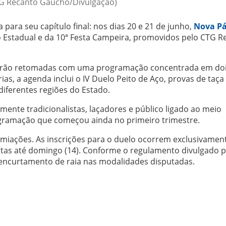
TG Recanto Gaúcho/Divulgação)
para seu capítulo final: nos dias 20 e 21 de junho,
Nova P
 Estadual e da 10ª Festa Campeira, promovidos pelo CTG R
serão retomadas com uma programação concentrada em dois
ias, a agenda inclui o IV Duelo Peito de Aço, provas de taça
iferentes regiões do Estado.
mente tradicionalistas, laçadores e público ligado ao meio
ramação que começou ainda no primeiro trimestre.
emiações. As inscrições para o duelo ocorrem exclusivamen
as até domingo (14). Conforme o regulamento divulgado p
 encurtamento de raia nas modalidades disputadas.