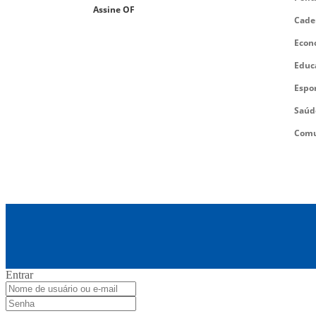
Assine OF
Cade
Econ
Educ
Espo
Saúd
Comu
Entrar