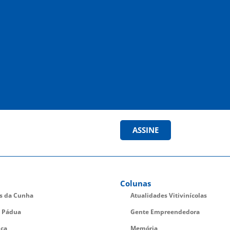
ASSINE
Colunas
es da Cunha
Atualidades Vitivinícolas
 Pádua
Gente Empreendedora
ica
Memória