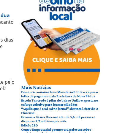
ádua
ecanto
 dias.
 e
te pelo
Mais Notícias
ela
Denúncia anônima leva Ministério Público a apurar
folha de pagamento da Prefeitura de Nova Pádua
Escola Tancredo é pilar do bairro União e aposta no
esforço coletivo para formar cidadãos
“Aquilo que é real sai no jornal”, destaca leitor de O
Florense
Farmácia Básica florense atende 5,6 mil pessoas e
dispensa 9,7 mil itens por mês
Edição 280
Centro Empresarial promoverá palestra sobre