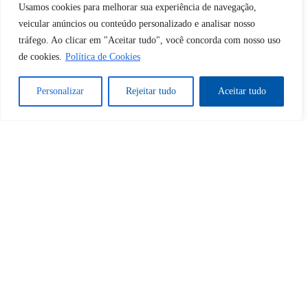
Tem certeza de que deseja
Usamos cookies para melhorar sua experiência de navegação,
desbloquear esta publicação?
veicular anúncios ou conteúdo personalizado e analisar nosso
tráfego. Ao clicar em "Aceitar tudo", você concorda com nosso uso
de cookies.
Política de Cookies
Desbloquear esquerda : 0
Personalizar
Rejeitar tudo
Aceitar tudo
Sim
Não
Tem certeza de que deseja
cancelar a assinatura?
Sim
Não