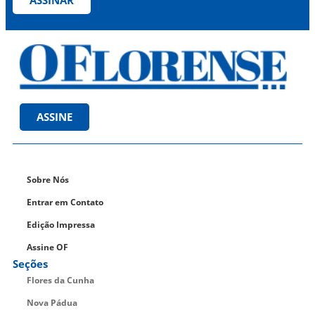
ASSINE
Sobre Nós
Entrar em Contato
Edição Impressa
Assine OF
Seções
Flores da Cunha
Nova Pádua