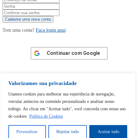
Tem uma conta?
Faça login aqui
Continuar com
Google
Valorizamos sua privacidade
Usamos cookies para melhorar sua experiência de navegação,
Tem certeza de que deseja
veicular anúncios ou conteúdo personalizado e analisar nosso
desbloquear esta publicação?
tráfego. Ao clicar em "Aceitar tudo", você concorda com nosso uso
de cookies.
Política de Cookies
Desbloquear esquerda : 0
Personalizar
Rejeitar tudo
Aceitar tudo