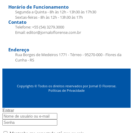
Horário de Funcionamento
Segunda a Quinta - 8h às 12h - 13h30 às 17h30
Sextas-feiras - 8h às 12h - 13h30 às 17h
Contato
Telefone: +55 (54) 3279.3000
Email: editor@jornaloflorense.com.br
Endereço
Rua Borges de Medeiros 1771 - Térreo - 95270-000 - Flores da
Cunha - RS
Copyrights © Todos os direitos reservados por Jornal O Florense.
Políticas de Privacidade
Entrar