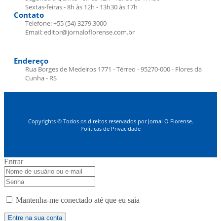
Sextas-feiras - 8h às 12h - 13h30 às 17h
Contato
Telefone: +55 (54) 3279.3000
Email: editor@jornaloflorense.com.br
Endereço
Rua Borges de Medeiros 1771 - Térreo - 95270-000 - Flores da
Cunha - RS
Copyrights © Todos os direitos reservados por Jornal O Florense.
Políticas de Privacidade
Entrar
Mantenha-me conectado até que eu saia