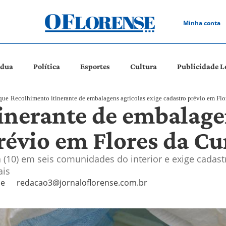
Minha conta
ádua
Política
Esportes
Cultura
Publicidade L
que
Recolhimento itinerante de embalagens agrícolas exige cadastro prévio em Fl
inerante de embalage
prévio em Flores da C
a (10) em seis comunidades do interior e exige cadast
ais
se
redacao3@jornaloflorense.com.br