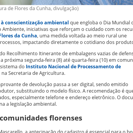
tura de Flores da Cunha, divulgação)
 à conscientização ambiental
que engloba o Dia Mundial 
Ambiente, iniciativas que reforçam o cuidado com os recu
Flores da Cunha
, uma medida voltada ao meio rural une
rocessos, impactando diretamente o cotidiano dos produt
 do Recolhimento Itinerante de embalagens vazias de defen
a próxima segunda-feira (8) até quarta-feira (10) em comu
o sistema do
Instituto Nacional de Processamento de
na Secretaria de Agricultura.
ovante de devolução passa a ser digital, sendo emitido
dutor, substituindo o modelo físico. A recomendação é qu
ados, especialmente telefone e endereço eletrônico. O do
a a legislação ambiental.
s comunidades florenses
Mascarello, a antecipação do cadastro é essencial para o b