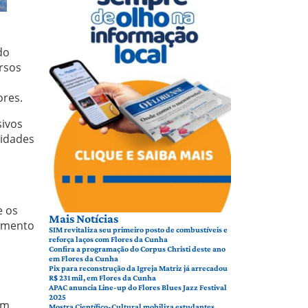
do
rsos
ores.
sivos
nidades
e os
Mais Notícias
cumento
SIM revitaliza seu primeiro posto de combustíveis e
reforça laços com Flores da Cunha
Confira a programação do Corpus Christi deste ano
em Flores da Cunha
Pix para reconstrução da Igreja Matriz já arrecadou
R$ 231 mil, em Flores da Cunha
APAC anuncia Line-up do Flores Blues Jazz Festival
2025
om
Mostra Científico-Cultural mobiliza estudantes