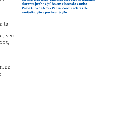
durante junho e julho em Flores da Cunha
Prefeitura de Nova Pádua conclui obras de
revitalização e pavimentação
lta.
or, sem
dos,
 tudo
o,