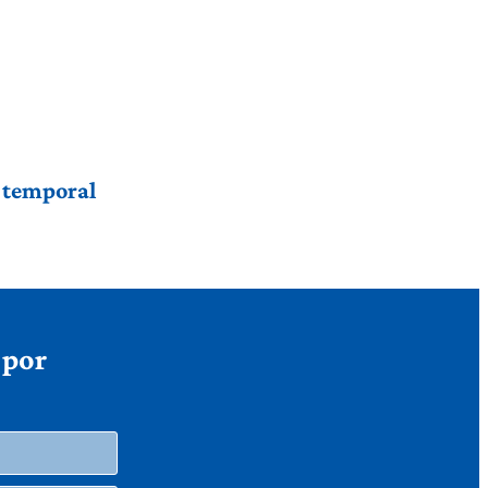
r temporal
 por