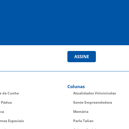
ASSINE
Colunas
es da Cunha
Atualidades Vitivinícolas
 Pádua
Gente Empreendedora
ica
Memória
rnos Especiais
Parla Talian