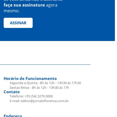
faça sua assinatura
agora
mesmo.
ASSINAR
Horário de Funcionamento
Segunda a Quinta - 8h às 12h - 13h30 às 17h30
Sextas-feiras - 8h às 12h - 13h30 às 17h
Contato
Telefone: +55 (54) 3279.3000
E-mail: editor@jornaloflorense.com.br
Endereço