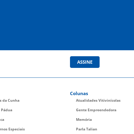
ASSINE
Colunas
es da Cunha
Atualidades Vitivinícolas
 Pádua
Gente Empreendedora
ica
Memória
rnos Especiais
Parla Talian