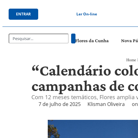
ENTRAR
Ler On-line
Flores da Cunha
Nova P
Home
“Calendário col
campanhas de c
Com 12 meses temáticos, Flores amplia v
7 de julho de 2025
Klisman Oliveira
on