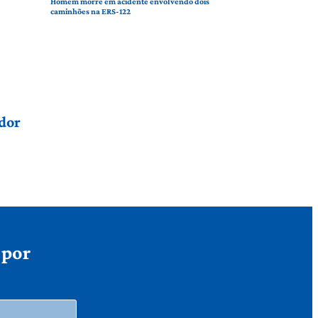
Homem morre em acidente envolvendo dois
caminhões na ERS-122
dor
 por