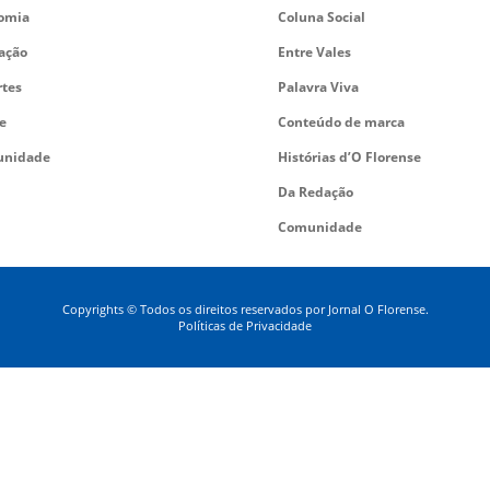
omia
Coluna Social
ação
Entre Vales
rtes
Palavra Viva
e
Conteúdo de marca
nidade
Histórias d’O Florense
Da Redação
Comunidade
Copyrights © Todos os direitos reservados por Jornal O Florense.
Políticas de Privacidade