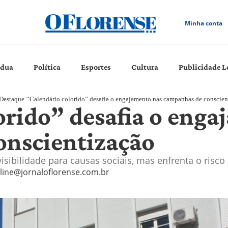
Minha conta
ádua
Política
Esportes
Cultura
Publicidade L
Destaque
“Calendário colorido” desafia o engajamento nas campanhas de conscien
orido” desafia o enga
onscientização
isibilidade para causas sociais, mas enfrenta o risc
line@jornaloflorense.com.br