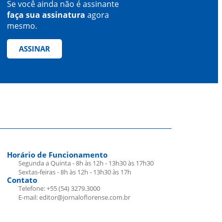
Se você ainda não é assinante
faça sua assinatura
agora
mesmo.
ASSINAR
Horário de Funcionamento
Segunda a Quinta - 8h às 12h - 13h30 às 17h30
Sextas-feiras - 8h às 12h - 13h30 às 17h
Contato
Telefone: +55 (54) 3279.3000
E-mail: editor@jornaloflorense.com.br