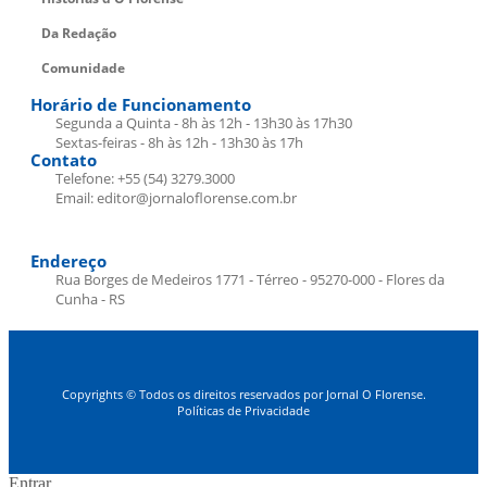
Da Redação
Comunidade
Horário de Funcionamento
Segunda a Quinta - 8h às 12h - 13h30 às 17h30
Sextas-feiras - 8h às 12h - 13h30 às 17h
Contato
Telefone: +55 (54) 3279.3000
Email: editor@jornaloflorense.com.br
Endereço
Rua Borges de Medeiros 1771 - Térreo - 95270-000 - Flores da
Cunha - RS
Copyrights © Todos os direitos reservados por Jornal O Florense.
Políticas de Privacidade
Entrar