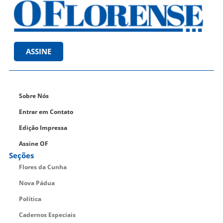
ASSINE
Sobre Nós
Entrar em Contato
Edição Impressa
Assine OF
Seções
Flores da Cunha
Nova Pádua
Política
Cadernos Especiais