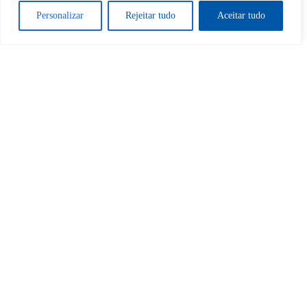
Desbloquear esquerda : 0
Personalizar
Rejeitar tudo
Aceitar tudo
Sim
Não
Tem certeza de que deseja
cancelar a assinatura?
Sim
Não