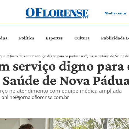
Minha conta
ádua
Política
Esportes
Cultura
Publicidade L
que
“Quero deixar um serviço digno para os paduenses”, diz secretário de Saúde 
m serviço digno para 
e Saúde de Nova Pádu
eforço no atendimento com equipe médica ampliada
online@jornaloflorense.com.br