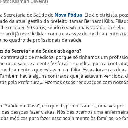
(Foto: Klisman Oliveira)
 a Secretaria de Saúde de
Nova Pádua
. Ele é eletricista, pos
do da atual gestão do prefeito Itamar Bernardi Kiko. Filiad
 e recebeu 50 votos, sendo o sexto mais votado da sigla.
ernardi já teve de lidar com a escassez de medicamentos na
 no quadro de profissionais de saúde.
es da Secretaria de Saúde até agora?
a contratação de médicos, porque só tínhamos um profissio
ra coisa que a gente fez foi abrir o edital para a contrata
 medicamentos que estavam em falta. Essas foram as duas
. Também havia alguns contratos que já estavam vencidos, 
itas pela Prefeitura… Fizemos essas renovações com nosso
o “Saúde em Casa”, em que disponibilizamos, uma vez por
a das pessoas fazer visitas. Nós deslocamos uma enfermeir
s médicas para fazer esse acolhimento às famílias. Se fo