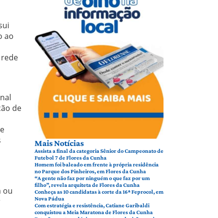
sui
o ao
 rede
nal
ção de
de
s
Mais Notícias
Assista a final da categoria Sênior do Campeonato de
Futebol 7 de Flores da Cunha
Homem foi baleado em frente à própria residência
no Parque dos Pinheiros, em Flores da Cunha
“A gente não faz por ninguém o que faz por um
filho”, revela arquiteta de Flores da Cunha
a ou
Conheça as 10 candidatas à corte da 16ª Feprocol, em
Nova Pádua
r
Com estratégia e resistência, Catiane Garibaldi
conquistou a Meia Maratona de Flores da Cunha