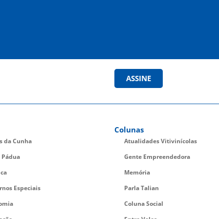
ASSINE
Colunas
es da Cunha
Atualidades Vitivinícolas
 Pádua
Gente Empreendedora
ica
Memória
rnos Especiais
Parla Talian
omia
Coluna Social