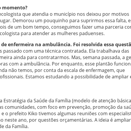
é o momento?
ecologista que atendia o município nos deixou por motivos
o lugar. Demorou um pouquinho para suprirmos essa falta, 
epois de um bom tempo, conseguimos fazer uma parceria c
necologista para atender as mulheres paduenses.
de enfermeira na ambulância. Foi resolvida essa quest
ês passado com uma técnica contratada. Ela trabalhava das
rmeira ainda para contratarmos. Mas, semana passada, a g
oras com a ambulância. Por enquanto, esse plantão funcion
ainda não temos, por conta da escala de enfermagem, que
ofissionais. Estamos estudando a possibilidade de ampliar 
 Estratégia da Saúde da Família (modelo de atenção básic
té as comunidades, com foco em prevenção, promoção da sa
e o prefeito Kiko tivemos algumas reuniões com especialis
ão neste ano, por questões orçamentárias. A ideia é ampliar
e da Família.