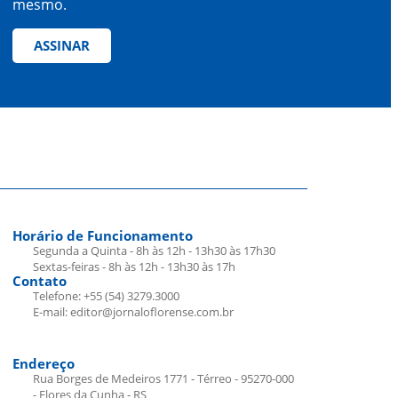
mesmo.
ASSINAR
Horário de Funcionamento
Segunda a Quinta - 8h às 12h - 13h30 às 17h30
Sextas-feiras - 8h às 12h - 13h30 às 17h
Contato
Telefone: +55 (54) 3279.3000
E-mail: editor@jornaloflorense.com.br
Endereço
Rua Borges de Medeiros 1771 - Térreo - 95270-000
- Flores da Cunha - RS