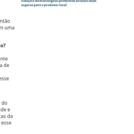
Estações meteorológicas prometem decisões mais
seguras para o produtor rural
então
om uma
ão?
ente
a de
esse
a do
úde e
tas da
 esse