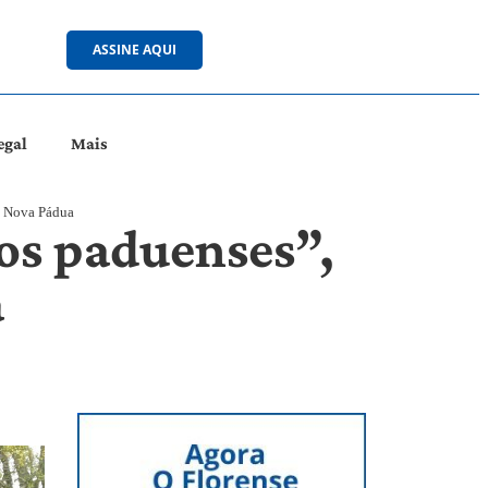
ASSINE AQUI
egal
Mais
de Nova Pádua
os paduenses”,
a