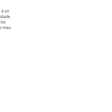
é vir
lidade
nte
do meu