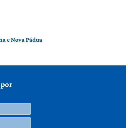
nha e Nova Pádua
 por