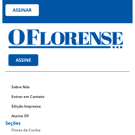
ASSINAR
ASSINE
Sobre Nós
Entrar em Contato
Edição Impressa
Assine OF
Seções
Flores da Cunha