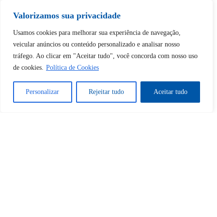
Tem certeza de que deseja
Valorizamos sua privacidade
desbloquear esta publicação?
Usamos cookies para melhorar sua experiência de navegação,
veicular anúncios ou conteúdo personalizado e analisar nosso
tráfego. Ao clicar em "Aceitar tudo", você concorda com nosso uso
Desbloquear esquerda : 0
de cookies.
Política de Cookies
Sim
Não
Personalizar
Rejeitar tudo
Aceitar tudo
Tem certeza de que deseja
cancelar a assinatura?