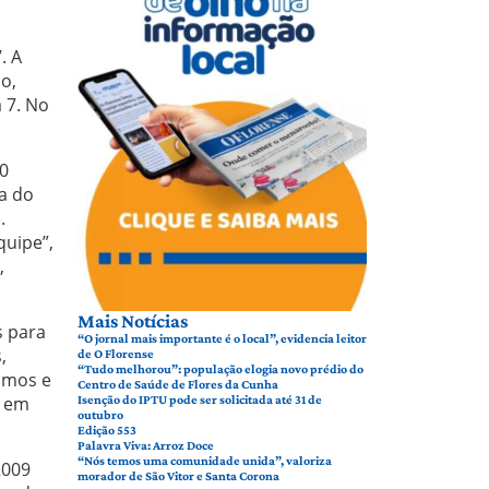
. A
o,
 7. No
70
a do
.
quipe”,
,
Mais Notícias
s para
“O jornal mais importante é o local”, evidencia leitor
,
de O Florense
“Tudo melhorou”: população elogia novo prédio do
timos e
Centro de Saúde de Flores da Cunha
, em
Isenção do IPTU pode ser solicitada até 31 de
outubro
Edição 553
Palavra Viva: Arroz Doce
“Nós temos uma comunidade unida”, valoriza
2009
morador de São Vitor e Santa Corona