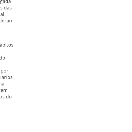
egada
s das
al
nderam
ábitos
 do
 por
iários
na
erem
hos do