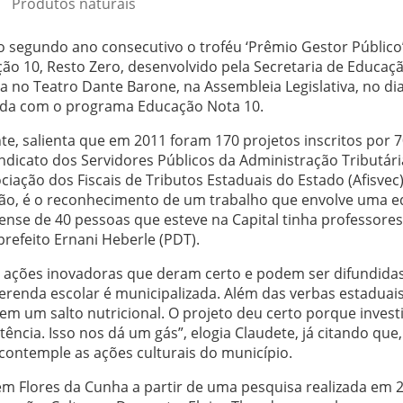
Produtos naturais
o segundo ano consecutivo o troféu ‘Prêmio Gestor Público’
ão 10, Resto Zero, desenvolvido pela Secretaria de Educaçã
da no Teatro Dante Barone, na Assembleia Legislativa, no dia
ada com o programa Educação Nota 10.
te, salienta que em 2011 foram 170 projetos inscritos por 
ndicato dos Servidores Públicos da Administração Tributári
iação dos Fiscais de Tributos Estaduais do Estado (Afisvec)
ação, é o reconhecimento de um trabalho que envolve uma e
rense de 40 pessoas que esteve na Capital tinha professores
prefeito Ernani Heberle (PDT).
as ações inovadoras que deram certo e podem ser difundida
erenda escolar é municipalizada. Além das verbas estaduais
em um salto nutricional. O projeto deu certo porque inves
cia. Isso nos dá um gás”, elogia Claudete, já citando que
ontemple as ações culturais do município.
 em Flores da Cunha a partir de uma pesquisa realizada em 