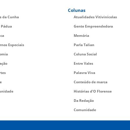
Colunas
es da Cunha
Atualidades Vitivinícolas
 Pádua
Gente Empreendedora
ica
Memória
rnos Especiais
Parla Talian
omia
Coluna Social
ação
Entre Vales
rtes
Palavra Viva
e
Conteúdo de marca
nidade
Histórias d’O Florense
Da Redação
Comunidade