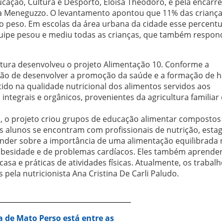
ducação, Cultura e Desporto, Eloisa Theodoro, e pela encarr
ia Meneguzzo. O levantamento apontou que 11% das criança
o peso. Em escolas da área urbana da cidade esse percentu
equipe pesou e mediu todas as crianças, que também respo
itura desenvolveu o projeto Alimentação 10. Conforme a
nção de desenvolver a promoção da saúde e a formação de h
tido na qualidade nutricional dos alimentos servidos aos
integrais e orgânicos, provenientes da agricultura familiar
, o projeto criou grupos de educação alimentar compostos
os alunos se encontram com profissionais de nutrição, estag
render sobre a importância de uma alimentação equilibrada 
 obesidade e de problemas cardíacos. Eles também aprend
asa e práticas de atividades físicas. Atualmente, os trabal
pela nutricionista Ana Cristina De Carli Paludo.
a de Mato Perso está entre as