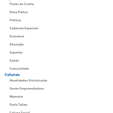
Flores da Cunha
Nova Pádua
Política
Cadernos Especiais
Economia
Educação
Esportes
Saúde
Comunidade
Colunas
Atualidades Vitivinícolas
Gente Empreendedora
Memória
Parla Talian
Coluna Social