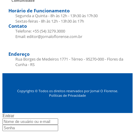
Comunidade
Horário de Funcionamento
Segunda a Quinta - 8h às 12h - 13h30 às 17h30
Sextas-feiras - 8h às 12h - 13h30 às 17h
Contato
Telefone: +55 (54) 3279.3000
Email: editor@jornaloflorense.com.br
Endereço
Rua Borges de Medeiros 1771 - Térreo - 95270-000 - Flores da
Cunha - RS
Copyrights © Todos os direitos reservados por Jornal O Florense.
Políticas de Privacidade
Entrar