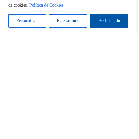
de cookies.
Política de Cookies
Sim
Não
Personalizar
Rejeitar tudo
Aceitar tudo
Tem certeza de que deseja
cancelar a assinatura?
Sim
Não
Home