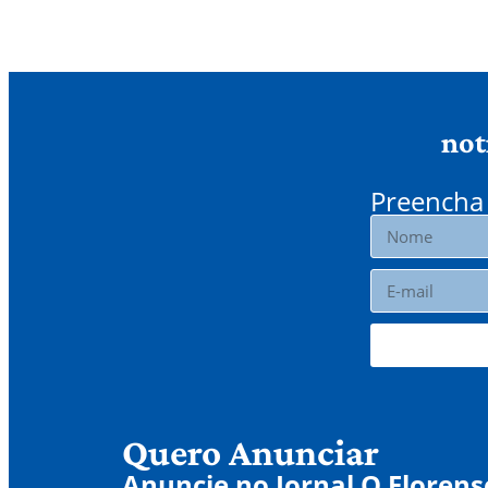
not
Preencha 
Quero Anunciar
Anuncie no Jornal O Florens