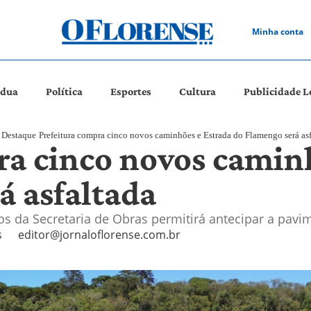
Minha conta
ádua
Política
Esportes
Cultura
Publicidade L
Destaque
Prefeitura compra cinco novos caminhões e Estrada do Flamengo será as
ra cinco novos camin
á asfaltada
s da Secretaria de Obras permitirá antecipar a pavi
s
editor@jornaloflorense.com.br