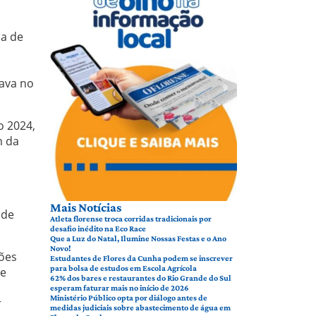
ia de
tava no
o 2024,
m da
Mais Notícias
 de
Atleta florense troca corridas tradicionais por
desafio inédito na Eco Race
Que a Luz do Natal, Ilumine Nossas Festas e o Ano
Novo!
ões
Estudantes de Flores da Cunha podem se inscrever
para bolsa de estudos em Escola Agrícola
 e
62% dos bares e restaurantes do Rio Grande do Sul
esperam faturar mais no início de 2026
Ministério Público opta por diálogo antes de
r
medidas judiciais sobre abastecimento de água em