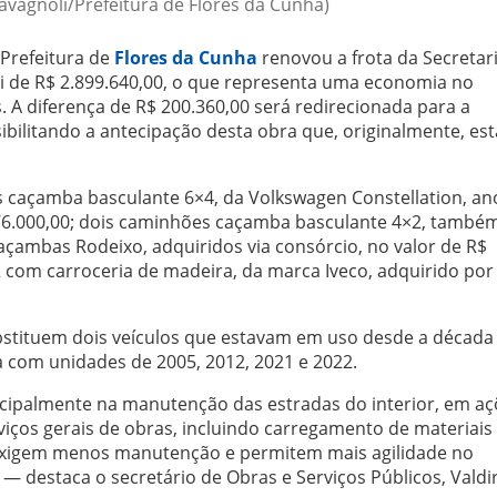
Cavagnoli/Prefeitura de Flores da Cunha)
Prefeitura de
Flores da Cunha
renovou a frota da Secretar
oi de R$ 2.899.640,00, o que representa uma economia no
. A diferença de R$ 200.360,00 será redirecionada para a
bilitando a antecipação desta obra que, originalmente, es
 caçamba basculante 6×4, da Volkswagen Constellation, an
.476.000,00; dois caminhões caçamba basculante 4×2, també
caçambas Rodeixo, adquiridos via consórcio, no valor de R$
 com carroceria de madeira, da marca Iveco, adquirido por
ubstituem dois veículos que estavam em uso desde a década
a com unidades de 2005, 2012, 2021 e 2022.
cipalmente na manutenção das estradas do interior, em aç
viços gerais de obras, incluindo carregamento de materiais
xigem menos manutenção e permitem mais agilidade no
destaca o secretário de Obras e Serviços Públicos, Valdi