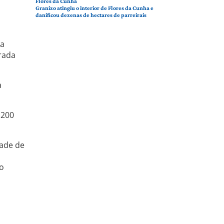
Flores da Cunha
Granizo atingiu o interior de Flores da Cunha e
danificou dezenas de hectares de parreirais
na
rada
à
 200
dade de
o