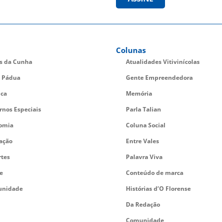
Colunas
es da Cunha
Atualidades Vitivinícolas
 Pádua
Gente Empreendedora
ica
Memória
rnos Especiais
Parla Talian
omia
Coluna Social
ação
Entre Vales
rtes
Palavra Viva
e
Conteúdo de marca
nidade
Histórias d’O Florense
Da Redação
Comunidade