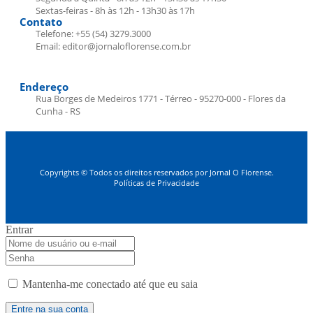
Sextas-feiras - 8h às 12h - 13h30 às 17h
Contato
Telefone: +55 (54) 3279.3000
Email: editor@jornaloflorense.com.br
Endereço
Rua Borges de Medeiros 1771 - Térreo - 95270-000 - Flores da
Cunha - RS
Copyrights © Todos os direitos reservados por Jornal O Florense.
Políticas de Privacidade
Entrar
Mantenha-me conectado até que eu saia