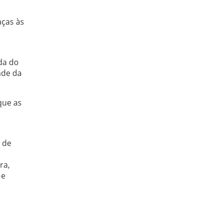
aças às
da do
ade da
que as
 de
ra,
 e