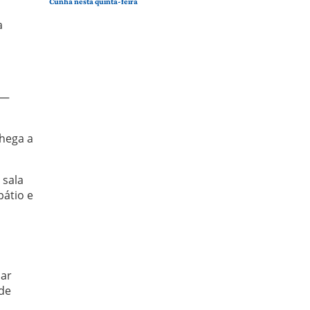
Cunha nesta quinta-feira
a
 —
chega a
 sala
pátio e
lar
 de