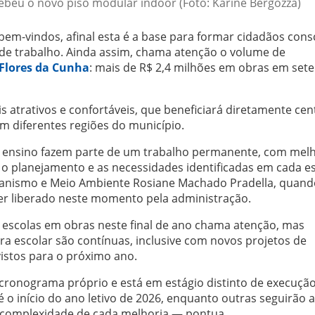
ebeu o novo piso modular indoor (Foto: Karine Bergozza)
em-vindos, afinal esta é a base para formar cidadãos cons
 de trabalho. Ainda assim, chama atenção o volume de
Flores da Cunha
: mais de R$ 2,4 milhões em obras em sete
 atrativos e confortáveis, que beneficiará diretamente ce
m diferentes regiões do município.
e ensino fazem parte de um trabalho permanente, com melh
 o planejamento e as necessidades identificadas em cada e
rbanismo e Meio Ambiente Rosiane Machado Pradella, quand
r liberado neste momento pela administração.
 escolas em obras neste final de ano chama atenção, mas
a escolar são contínuas, inclusive com novos projetos de
istos para o próximo ano.
ronograma próprio e está em estágio distinto de execução
 o início do ano letivo de 2026, enquanto outras seguirão 
 complexidade de cada melhoria — pontua.