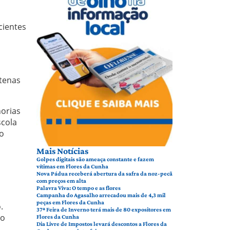
cientes
ntenas
orias
scola
o
Mais Notícias
Golpes digitais são ameaça constante e fazem
vítimas em Flores da Cunha
Nova Pádua receberá abertura da safra da noz-pecã
com preços em alta
Palavra Viva: O tempo e as flores
Campanha do Agasalho arrecadou mais de 4,3 mil
peças em Flores da Cunha
.
37ª Feira de Inverno terá mais de 80 expositores em
ao
Flores da Cunha
Dia Livre de Impostos levará descontos a Flores da