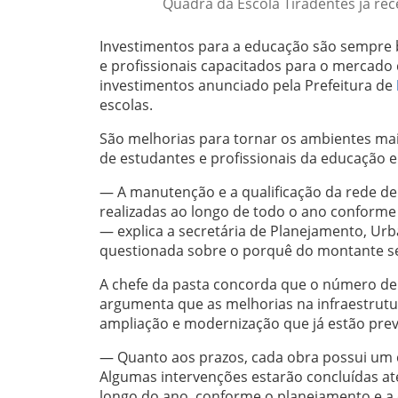
Quadra da Escola Tiradentes já rec
Investimentos para a educação são sempre b
e profissionais capacitados para o mercado
investimentos anunciado pela Prefeitura de
escolas.
São melhorias para tornar os ambientes mais
de estudantes e profissionais da educação e
— A manutenção e a qualificação da rede d
realizadas ao longo de todo o ano conforme
— explica a secretária de Planejamento, U
questionada sobre o porquê do montante se
A chefe da pasta concorda que o número de
argumenta que as melhorias na infraestrutur
ampliação e modernização que já estão prev
— Quanto aos prazos, cada obra possui um c
Algumas intervenções estarão concluídas até
longo do ano, conforme o planejamento e a