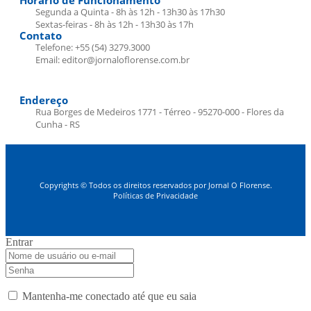
Segunda a Quinta - 8h às 12h - 13h30 às 17h30
Sextas-feiras - 8h às 12h - 13h30 às 17h
Contato
Telefone: +55 (54) 3279.3000
Email: editor@jornaloflorense.com.br
Endereço
Rua Borges de Medeiros 1771 - Térreo - 95270-000 - Flores da
Cunha - RS
Copyrights © Todos os direitos reservados por Jornal O Florense.
Políticas de Privacidade
Entrar
Mantenha-me conectado até que eu saia