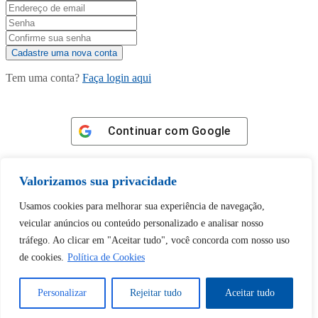
Tem uma conta?
Faça login aqui
Continuar com
Google
Valorizamos sua privacidade
Usamos cookies para melhorar sua experiência de navegação,
veicular anúncios ou conteúdo personalizado e analisar nosso
Tem certeza de que deseja
tráfego. Ao clicar em "Aceitar tudo", você concorda com nosso uso
desbloquear esta publicação?
de cookies.
Política de Cookies
Desbloquear esquerda : 0
Personalizar
Rejeitar tudo
Aceitar tudo