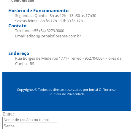
Comunidade
Horário de Funcionamento
Segunda a Quinta - 8h às 12h - 13h30 às 17h30
Sextas-feiras - 8h às 12h - 13h30 às 17h
Contato
Telefone: +55 (54) 3279.3000
Email: editor@jornaloflorense.com.br
Endereço
Rua Borges de Medeiros 1771 - Térreo - 95270-000 - Flores da
Cunha - RS
Copyrights © Todos os direitos reservados por Jornal O Florense.
Políticas de Privacidade
Entrar