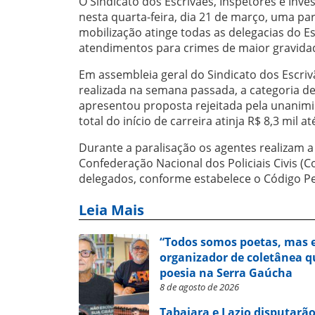
O Sindicato dos Escrivães, Inspetores e Inv
nesta quarta-feira, dia 21 de março, uma par
mobilização atinge todas as delegacias do E
atendimentos para crimes de maior gravida
Em assembleia geral do Sindicato dos Escriv
realizada na semana passada, a categoria de
apresentou proposta rejeitada pela unanimida
total do início de carreira atinja R$ 8,3 mil 
Durante a paralisação os agentes realizam 
Confederação Nacional dos Policiais Civis (C
delegados, conforme estabelece o Código Pe
Leia Mais
“Todos somos poetas, mas e
organizador de coletânea qu
poesia na Serra Gaúcha
8 de agosto de 2026
Tabajara e Lazio disputarão