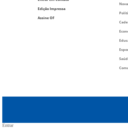
Nova
Edição Impressa
Polít
Assine OF
Cade
Econ
Educ
Espo
Saúd
Comu
Entrar