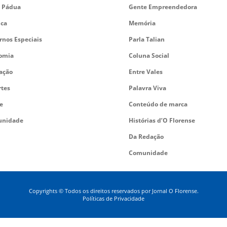
 Pádua
Gente Empreendedora
ica
Memória
rnos Especiais
Parla Talian
omia
Coluna Social
ação
Entre Vales
rtes
Palavra Viva
e
Conteúdo de marca
nidade
Histórias d’O Florense
Da Redação
Comunidade
Copyrights © Todos os direitos reservados por Jornal O Florense.
Políticas de Privacidade