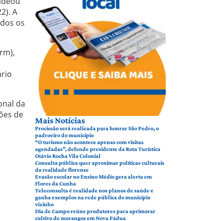
cadeou
2). A
idos os
rm),
ário
onal da
ções de
Mais Notícias
Procissão será realizada para honrar São Pedro, o
padroeiro do município
“O turismo não acontece apenas com visitas
agendadas”, defende presidente da Rota Turística
Otávio Rocha Vila Colonial
Consulta pública quer aproximar políticas culturais
da realidade florense
Evasão escolar no Ensino Médio gera alerta em
Flores da Cunha
Teleconsulta é realidade nos planos de saúde e
ganha exemplos na rede pública do município
vizinho
Dia de Campo reúne produtores para aprimorar
cultivo de morangos em Nova Pádua