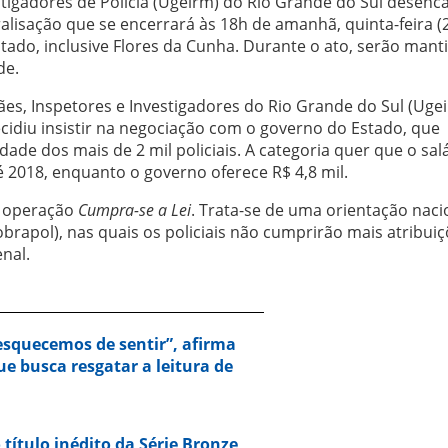
estigadores de Polícia (Ugeirm) do Rio Grande do Sul desen
alisação que se encerrará às 18h de amanhã, quinta-feira (2
stado, inclusive Flores da Cunha. Durante o ato, serão mant
de.
ães, Inspetores e Investigadores do Rio Grande do Sul (Ugei
cidiu insistir na negociação com o governo do Estado, que
de dos mais de 2 mil policiais. A categoria quer que o sal
até 2018, enquanto o governo oferece R$ 4,8 mil.
a operação
Cumpra-se a Lei
. Trata-se de uma orientação naci
obrapol), nas quais os policiais não cumprirão mais atribui
nal.
squecemos de sentir”, afirma
e busca resgatar a leitura de
 título inédito da Série Bronze