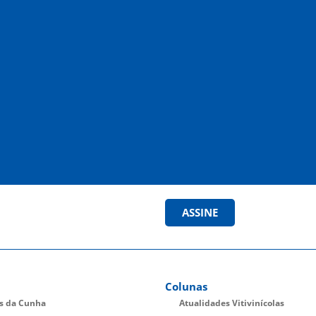
ASSINE
Colunas
es da Cunha
Atualidades Vitivinícolas