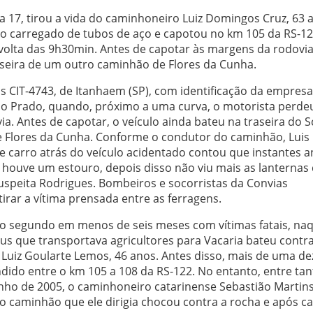
 17, tirou a vida do caminhoneiro Luiz Domingos Cruz, 63 
ão carregado de tubos de aço e capotou no km 105 da RS-12
 volta das 9h30min. Antes de capotar às margens da rodovia
aseira de um outro caminhão de Flores da Cunha.
s CIT-4743, de Itanhaem (SP), com identificação da empresa
io Prado, quando, próximo a uma curva, o motorista perde
a. Antes de capotar, o veículo ainda bateu na traseira do S
de Flores da Cunha. Conforme o condutor do caminhão, Luis
e carro atrás do veículo acidentado contou que instantes a
 houve um estouro, depois disso não viu mais as lanternas
suspeita Rodrigues. Bombeiros e socorristas da Convias
rar a vítima prensada entre as ferragens.
 o segundo em menos de seis meses com vítimas fatais, na
bus que transportava agricultores para Vacaria bateu cont
 Luiz Goularte Lemos, 46 anos. Antes disso, mais de uma d
dido entre o km 105 a 108 da RS-122. No entanto, entre tan
nho de 2005, o caminhoneiro catarinense Sebastião Martin
 o caminhão que ele dirigia chocou contra a rocha e após ca