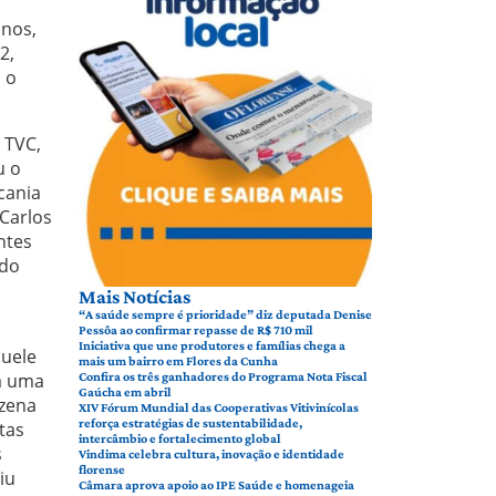
anos,
2,
 o
 TVC,
u o
cania
 Carlos
ntes
 do
Mais Notícias
“A saúde sempre é prioridade” diz deputada Denise
Pessôa ao confirmar repasse de R$ 710 mil
Iniciativa que une produtores e famílias chega a
quele
mais um bairro em Flores da Cunha
ra uma
Confira os três ganhadores do Programa Nota Fiscal
Gaúcha em abril
ezena
XIV Fórum Mundial das Cooperativas Vitivinícolas
reforça estratégias de sustentabilidade,
tas
intercâmbio e fortalecimento global
s
Vindima celebra cultura, inovação e identidade
florense
iu
Câmara aprova apoio ao IPE Saúde e homenageia