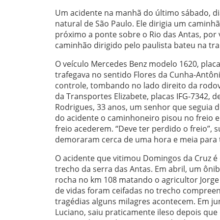
Um acidente na manhã do último sábado, dia
natural de São Paulo. Ele dirigia um caminh
próximo a ponte sobre o Rio das Antas, por
caminhão dirigido pelo paulista bateu na tr
O veículo Mercedes Benz modelo 1620, placa
trafegava no sentido Flores da Cunha-Antôn
controle, tombando no lado direito da rodovi
da Transportes Elizabete, placas IFG-7342, 
Rodrigues, 33 anos, um senhor que seguia d
do acidente o caminhoneiro pisou no freio e
freio acederem. “Deve ter perdido o freio”, 
demoraram cerca de uma hora e meia para ti
O acidente que vitimou Domingos da Cruz é
trecho da serra das Antas. Em abril, um ôni
rocha no km 108 matando o agricultor Jorge
de vidas foram ceifadas no trecho compreen
tragédias alguns milagres acontecem. Em ju
Luciano, saiu praticamente ileso depois que