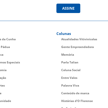
ASSINE
Colunas
es da Cunha
Atualidades Vitivinícolas
 Pádua
Gente Empreendedora
ica
Memória
rnos Especiais
Parla Talian
omia
Coluna Social
ação
Entre Vales
rtes
Palavra Viva
e
Conteúdo de marca
nidade
Histórias d’O Florense