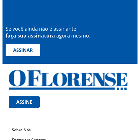
Se você ainda não é assinante
faça sua assinatura
agora mesmo.
ASSINAR
ASSINE
Sobre Nós
Entrar em Contato