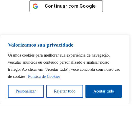
Continuar com
Google
Valorizamos sua privacidade
Tem certeza de que deseja
desbloquear esta publicação?
Usamos cookies para melhorar sua experiência de navegação,
veicular anúncios ou conteúdo personalizado e analisar nosso
tráfego. Ao clicar em "Aceitar tudo", você concorda com nosso uso
Desbloquear esquerda : 0
de cookies.
Política de Cookies
Sim
Não
Personalizar
Rejeitar tudo
Aceitar tudo