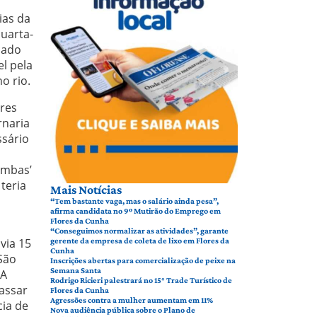
ias da
uarta-
cado
l pela
o rio.
ares
rnaria
ssário
ambas’
teria
Mais Notícias
“Tem bastante vaga, mas o salário ainda pesa”,
afirma candidata no 9º Mutirão do Emprego em
Flores da Cunha
“Conseguimos normalizar as atividades”, garante
via 15
gerente da empresa de coleta de lixo em Flores da
Cunha
São
Inscrições abertas para comercialização de peixe na
Semana Santa
 A
Rodrigo Ricieri palestrará no 15° Trade Turístico de
assar
Flores da Cunha
Agressões contra a mulher aumentam em 11%
cia de
Nova audiência pública sobre o Plano de