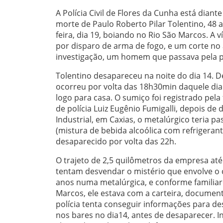
A Polícia Civil de Flores da Cunha está dian
morte de Paulo Roberto Pilar Tolentino, 48
feira, dia 19, boiando no Rio São Marcos. A 
por disparo de arma de fogo, e um corte no
investigação, um homem que passava pela po
Tolentino desapareceu na noite do dia 14. D
ocorreu por volta das 18h30min daquele dia.
logo para casa. O sumiço foi registrado pel
de polícia Luiz Eugênio Fumigalli, depois d
Industrial, em Caxias, o metalúrgico teria
(mistura de bebida alcoólica com refrigerant
desaparecido por volta das 22h.
O trajeto de 2,5 quilômetros da empresa até 
tentam desvendar o mistério que envolve o c
anos numa metalúrgica, e conforme familiare
Marcos, ele estava com a carteira, document
polícia tenta conseguir informações para d
nos bares no dia14, antes de desaparecer. 