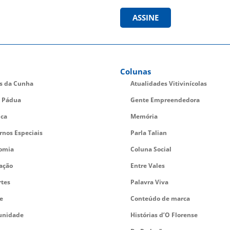
ASSINE
Colunas
es da Cunha
Atualidades Vitivinícolas
 Pádua
Gente Empreendedora
ica
Memória
rnos Especiais
Parla Talian
omia
Coluna Social
ação
Entre Vales
rtes
Palavra Viva
e
Conteúdo de marca
nidade
Histórias d’O Florense