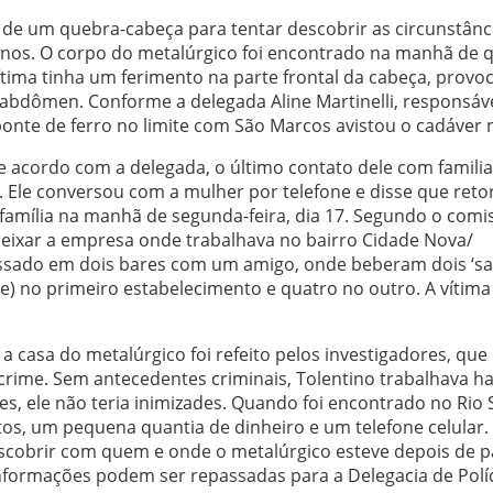
te de um quebra-cabeça para tentar descobrir as circunstânc
 anos. O corpo do metalúrgico foi encontrado na manhã de q
vítima tinha um ferimento na parte frontal da cabeça, provo
 abdômen. Conforme a delegada Aline Martinelli, responsáve
nte de ferro no limite com São Marcos avistou o cadáver n
e acordo com a delegada, o último contato dele com famili
 Ele conversou com a mulher por telefone e disse que reto
a família na manhã de segunda-feira, dia 17. Segundo o comi
e deixar a empresa onde trabalhava no bairro Cidade Nova/
 passado em dois bares com um amigo, onde beberam dois ‘s
e) no primeiro estabelecimento e quatro no outro. A vítima 
a casa do metalúrgico foi refeito pelos investigadores, que
rime. Sem antecedentes criminais, Tolentino trabalhava ha
s, ele não teria inimizades. Quando foi encontrado no Rio 
os, um pequena quantia de dinheiro e um telefone celular.
escobrir com quem e onde o metalúrgico esteve depois de p
Informações podem ser repassadas para a Delegacia de Polí