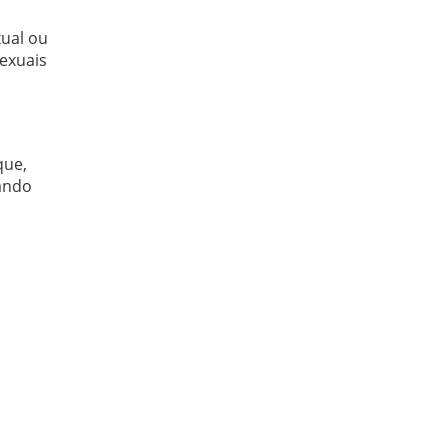
ual ou
exuais
que,
çando