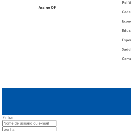
Polít
Assine OF
Cade
Econ
Educ
Espo
Saúd
Comu
Entrar