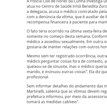
A Polícia Civil de Flores da Cunha investig
atua no Centro de Saúde Irmã Benedita Zorz
a delegacia, acusa o médico contratado pel
com a denúncia da vítima, que é auxiliar de l
recompensa financeira à paciente para mant
O fato teria ocorrido na última sexta-feira 
somente no começo desta semana. Conforme a
médico a assediou sexualmente. Em outra oca
gostaria de manter relações com outros ho
Mesmo sem ter registrado ocorrência, outra 
médico perguntar coisas fora de contexto, a
queixou-se de sinusite, mas o médico queria
marido, e insinuou outras coisas”. Ela diz q
profissional.
Sem informar detalhes do andamento das inve
Martinelli, salienta que as vítimas devem re
prefeitura informou, por meio da assessoria 
tomará as medidas cabíveis”.