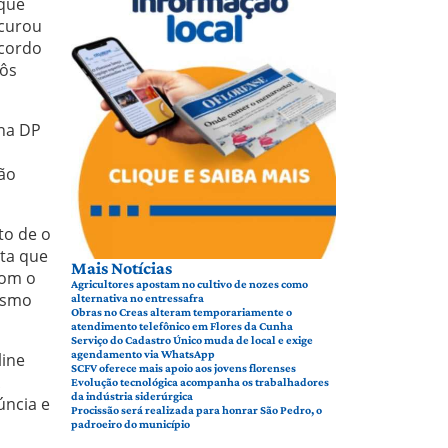
 que
ocurou
acordo
pôs
 na DP
não
to de o
nta que
Mais Notícias
com o
Agricultores apostam no cultivo de nozes como
mesmo
alternativa no entressafra
Obras no Creas alteram temporariamente o
atendimento telefônico em Flores da Cunha
Serviço do Cadastro Único muda de local e exige
agendamento via WhatsApp
line
SCFV oferece mais apoio aos jovens florenses
Evolução tecnológica acompanha os trabalhadores
da indústria siderúrgica
úncia e
Procissão será realizada para honrar São Pedro, o
padroeiro do município