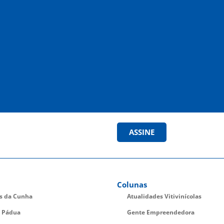
ASSINE
Colunas
es da Cunha
Atualidades Vitivinícolas
 Pádua
Gente Empreendedora