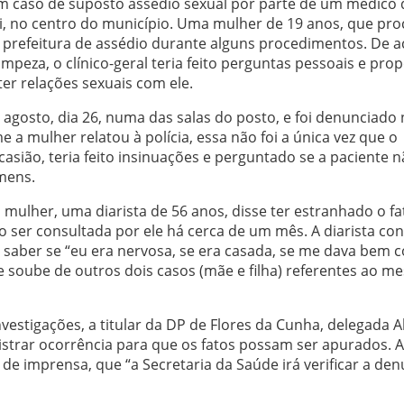
a um caso de suposto assédio sexual por parte de um médico
i, no centro do município. Uma mulher de 19 anos, que pr
a prefeitura de assédio durante alguns procedimentos. De 
impeza, o clínico-geral teria feito perguntas pessoais e pro
er relações sexuais com ele.
de agosto, dia 26, numa das salas do posto, e foi denunciado
 mulher relatou à polícia, essa não foi a única vez que o
sião, teria feito insinuações e perguntado se a paciente 
mens.
mulher, uma diarista de 56 anos, disse ter estranhado o fa
o ser consultada por ele há cerca de um mês. A diarista co
 saber se “eu era nervosa, se era casada, se me dava bem 
ue soube de outros dois casos (mãe e filha) referentes ao 
stigações, a titular da DP de Flores da Cunha, delegada A
gistrar ocorrência para que os fatos possam ser apurados. A
de imprensa, que “a Secretaria da Saúde irá verificar a den