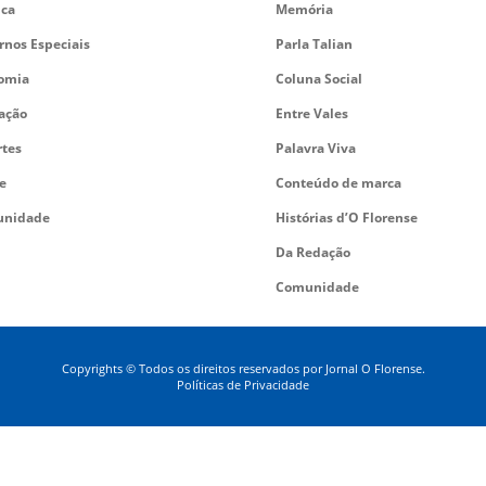
ica
Memória
rnos Especiais
Parla Talian
omia
Coluna Social
ação
Entre Vales
rtes
Palavra Viva
e
Conteúdo de marca
nidade
Histórias d’O Florense
Da Redação
Comunidade
Copyrights © Todos os direitos reservados por Jornal O Florense.
Políticas de Privacidade