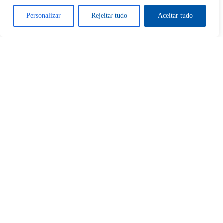
Desbloquear esquerda : 0
Personalizar
Rejeitar tudo
Aceitar tudo
Sim
Não
Tem certeza de que deseja
cancelar a assinatura?
Sim
Não