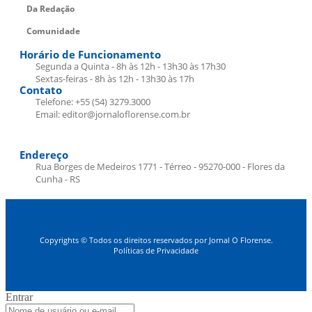
Da Redação
Comunidade
Horário de Funcionamento
Segunda a Quinta - 8h às 12h - 13h30 às 17h30
Sextas-feiras - 8h às 12h - 13h30 às 17h
Contato
Telefone: +55 (54) 3279.3000
Email: editor@jornaloflorense.com.br
Endereço
Rua Borges de Medeiros 1771 - Térreo - 95270-000 - Flores da
Cunha - RS
Copyrights © Todos os direitos reservados por Jornal O Florense.
Políticas de Privacidade
Entrar