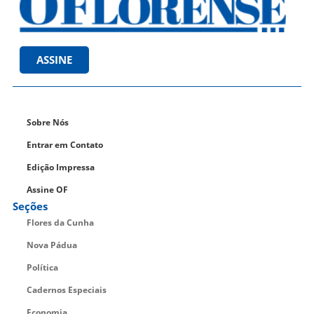
ASSINE
Sobre Nós
Entrar em Contato
Edição Impressa
Assine OF
Seções
Flores da Cunha
Nova Pádua
Política
Cadernos Especiais
Economia