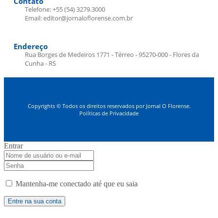
Contato
Telefone: +55 (54) 3279.3000
Email: editor@jornaloflorense.com.br
Endereço
Rua Borges de Medeiros 1771 - Térreo - 95270-000 - Flores da
Cunha - RS
Copyrights © Todos os direitos reservados por Jornal O Florense.
Políticas de Privacidade
Entrar
Mantenha-me conectado até que eu saia