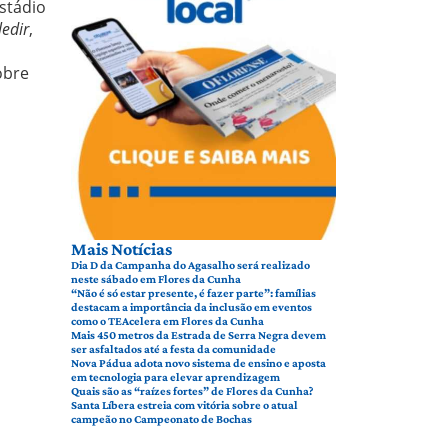
stádio
ledir
,
obre
Mais Notícias
Dia D da Campanha do Agasalho será realizado
neste sábado em Flores da Cunha
“Não é só estar presente, é fazer parte”: famílias
destacam a importância da inclusão em eventos
como o TEAcelera em Flores da Cunha
Mais 450 metros da Estrada de Serra Negra devem
ser asfaltados até a festa da comunidade
Nova Pádua adota novo sistema de ensino e aposta
em tecnologia para elevar aprendizagem
Quais são as “raízes fortes” de Flores da Cunha?
Santa Líbera estreia com vitória sobre o atual
campeão no Campeonato de Bochas