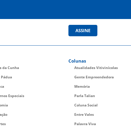
ASSINE
Colunas
es da Cunha
Atualidades Vitivinícolas
 Pádua
Gente Empreendedora
ica
Memória
rnos Especiais
Parla Talian
omia
Coluna Social
ação
Entre Vales
rtes
Palavra Viva