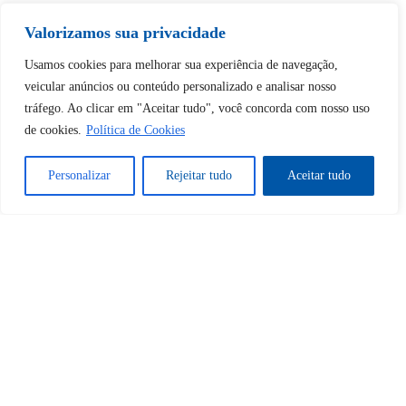
Valorizamos sua privacidade
Usamos cookies para melhorar sua experiência de navegação,
Tem certeza de que deseja
veicular anúncios ou conteúdo personalizado e analisar nosso
desbloquear esta publicação?
tráfego. Ao clicar em "Aceitar tudo", você concorda com nosso uso
de cookies.
Política de Cookies
Desbloquear esquerda : 0
Personalizar
Rejeitar tudo
Aceitar tudo
Sim
Não
Tem certeza de que deseja
cancelar a assinatura?