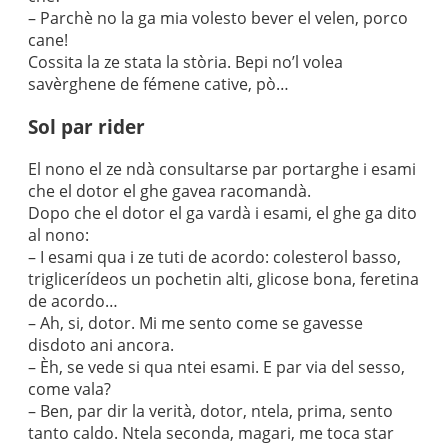
– Parchè no la ga mia volesto bever el velen, porco
cane!
Cossita la ze stata la stòria. Bepi no’l volea
savèrghene de fémene cative, pò…
Sol par rider
El nono el ze ndà consultarse par portarghe i esami
che el dotor el ghe gavea racomandà.
Dopo che el dotor el ga vardà i esami, el ghe ga dito
al nono:
– I esami qua i ze tuti de acordo: colesterol basso,
triglicerídeos un pochetin alti, glicose bona, feretina
de acordo…
– Ah, si, dotor. Mi me sento come se gavesse
disdoto ani ancora.
– Èh, se vede si qua ntei esami. E par via del sesso,
come vala?
– Ben, par dir la verità, dotor, ntela, prima, sento
tanto caldo. Ntela seconda, magari, me toca star