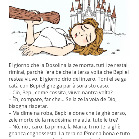
El giorno che la Dosolina la ze morta, tuti i ze restai
rimirai, parchè l’era belche la tersa volta che Bepi el
restea viuvo. El giorno drio del intero, Toni el se ga
catà con Bepi el ghe ga parlà sora sto caso:
– Ciò, Bepi, come cossita, viuvo nantra volta?
– Èh, compare, far che… Se la ze la voia de Dio,
bisogna rispetar.
– Ma dime na roba, Bepi: le done che te ghè perso,
zele morte de la medèsima malatia, tute le tre?
– Nò, nò , caro. La prima, la Maria, ti no te la ghè
gnanca cognossesta. La zera na fémena bona e tuto