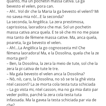
quanto, ma un pochetin massa cativa. La ga
bevesto el velen, pora can.
– Ah!.. Vol dir che la Maria la ga bevesto el velen!? Mi
no savea mia nò!…E la seconda?
La seconda, la Angèlica. La zera prestimosa,
caprissiosa, laoradora che mai. Sol un pochetin
massa cativa anca quela. E te sè che mi no me piase
mia tanto de fémene massa cative. Ma, anca quela,
poareta, la ga bevesto el velen.
– Ah!…La Angèlica la go cognossesta mi! Che
fémena laoradora! Ma, e la Dosolina, quela che la ze
morta geri?
– Ben, la Dosolina, la zera la meio de tute, sol che la
zera la pi cativa de tute le tre.
– Ma gala bevesto el velen anca la Dosolina?
– Nò, nò, caro, la Dosolina, no sò se te la ghè vista
ntel casson!? La ze morta cola testa tuta schiciada
– La go vista mi, ntel casson, ma no ga mia dato par
veder polito, parchè la zera cola testa tuta
infassada. Ma la gavea la testa schiciada par via de
che?