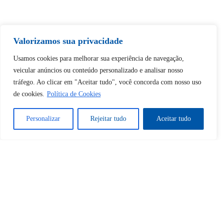
Tem certeza de que deseja
Valorizamos sua privacidade
desbloquear esta publicação?
Usamos cookies para melhorar sua experiência de navegação,
veicular anúncios ou conteúdo personalizado e analisar nosso
Desbloquear esquerda : 0
tráfego. Ao clicar em "Aceitar tudo", você concorda com nosso uso
de cookies.
Política de Cookies
Sim
Não
Personalizar
Rejeitar tudo
Aceitar tudo
Tem certeza de que deseja
cancelar a assinatura?