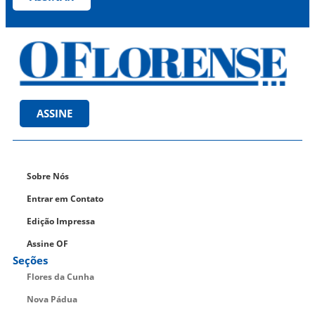
ASSINE
Sobre Nós
Entrar em Contato
Edição Impressa
Assine OF
Seções
Flores da Cunha
Nova Pádua