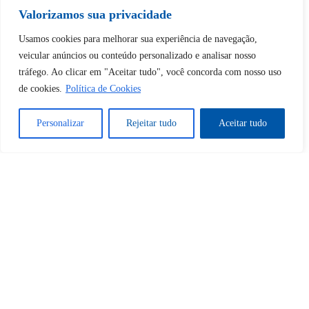
desbloquear esta publicação?
Valorizamos sua privacidade
Usamos cookies para melhorar sua experiência de navegação,
Desbloquear esquerda : 0
veicular anúncios ou conteúdo personalizado e analisar nosso
tráfego. Ao clicar em "Aceitar tudo", você concorda com nosso uso
de cookies.
Política de Cookies
Sim
Não
Personalizar
Rejeitar tudo
Aceitar tudo
Tem certeza de que deseja
cancelar a assinatura?
Sim
Não