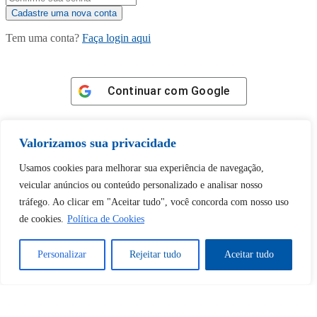
Tem uma conta?
Faça login aqui
Continuar com
Google
Valorizamos sua privacidade
Usamos cookies para melhorar sua experiência de navegação,
veicular anúncios ou conteúdo personalizado e analisar nosso
Tem certeza de que deseja
tráfego. Ao clicar em "Aceitar tudo", você concorda com nosso uso
desbloquear esta publicação?
de cookies.
Política de Cookies
Desbloquear esquerda : 0
Personalizar
Rejeitar tudo
Aceitar tudo
Sim
Não