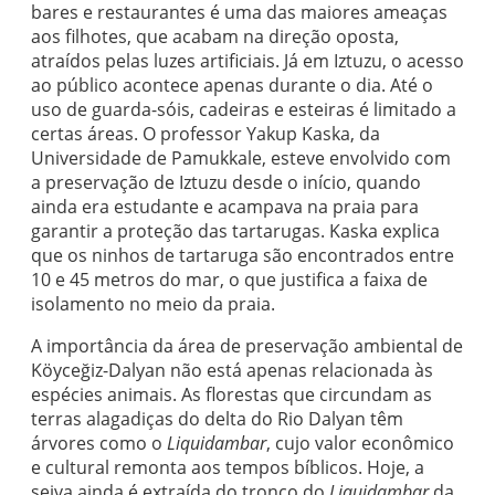
bares e restaurantes é uma das maiores ameaças
aos filhotes, que acabam na direção oposta,
atraídos pelas luzes artificiais. Já em Iztuzu, o acesso
ao público acontece apenas durante o dia. Até o
uso de guarda-sóis, cadeiras e esteiras é limitado a
certas áreas. O professor Yakup Kaska, da
Universidade de Pamukkale, esteve envolvido com
a preservação de Iztuzu desde o início, quando
ainda era estudante e acampava na praia para
garantir a proteção das tartarugas. Kaska explica
que os ninhos de tartaruga são encontrados entre
10 e 45 metros do mar, o que justifica a faixa de
isolamento no meio da praia.
A importância da área de preservação ambiental de
Köyceğiz-Dalyan não está apenas relacionada às
espécies animais. As florestas que circundam as
terras alagadiças do delta do Rio Dalyan têm
árvores como o
Liquidambar
, cujo valor econômico
e cultural remonta aos tempos bíblicos. Hoje, a
seiva ainda é extraída do tronco do
Liquidambar
da