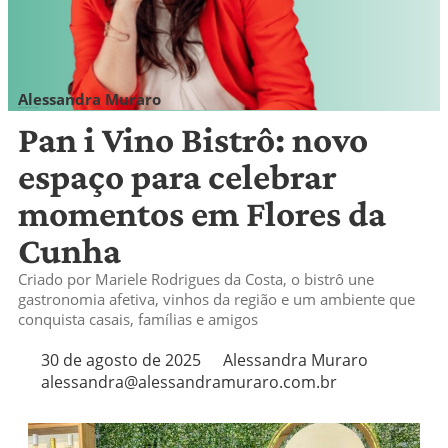
Alessandra Muraro
alessandra@alessandramuraro.com.br
Pan i Vino Bistrô: novo
espaço para celebrar
momentos em Flores da
Cunha
Criado por Mariele Rodrigues da Costa, o bistrô une
gastronomia afetiva, vinhos da região e um ambiente que
conquista casais, famílias e amigos
30 de agosto de 2025
Alessandra Muraro
alessandra@alessandramuraro.com.br