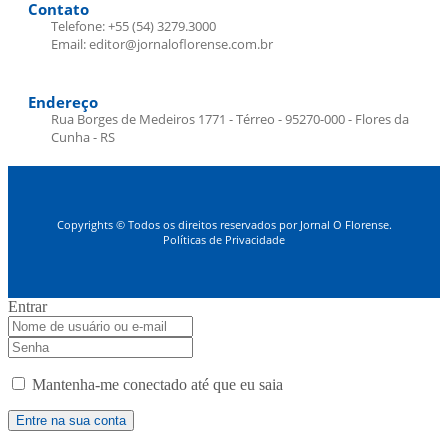
Contato
Telefone: +55 (54) 3279.3000
Email: editor@jornaloflorense.com.br
Endereço
Rua Borges de Medeiros 1771 - Térreo - 95270-000 - Flores da
Cunha - RS
Copyrights © Todos os direitos reservados por Jornal O Florense.
Políticas de Privacidade
Entrar
Mantenha-me conectado até que eu saia