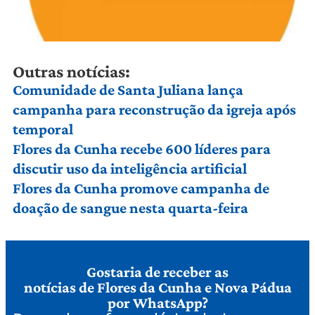
Outras notícias:
Comunidade de Santa Juliana lança
campanha para reconstrução da igreja após
temporal
Flores da Cunha recebe 600 líderes para
discutir uso da inteligência artificial
Flores da Cunha promove campanha de
doação de sangue nesta quarta-feira
Gostaria de receber as
notícias de Flores da Cunha e Nova Pádua
por WhatsApp?