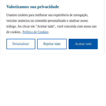
desbloquear esta publicação?
Valorizamos sua privacidade
Desbloquear esquerda : 0
Usamos cookies para melhorar sua experiência de navegação,
veicular anúncios ou conteúdo personalizado e analisar nosso
tráfego. Ao clicar em "Aceitar tudo", você concorda com nosso uso
Sim
Não
de cookies.
Política de Cookies
Personalizar
Rejeitar tudo
Aceitar tudo
Tem certeza de que deseja
cancelar a assinatura?
Sim
Não