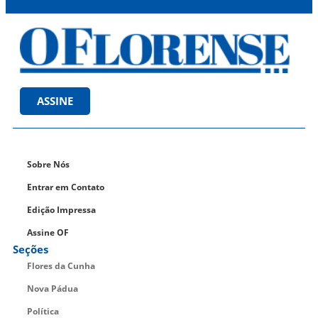
ASSINE
Sobre Nós
Entrar em Contato
Edição Impressa
Assine OF
Seções
Flores da Cunha
Nova Pádua
Política