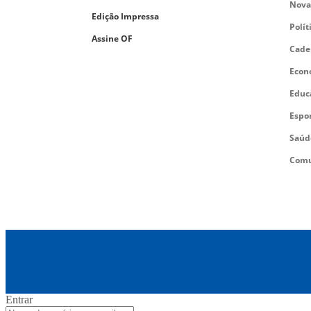
Nova
Edição Impressa
Polít
Assine OF
Cade
Econ
Educ
Espo
Saúd
Comu
Entrar