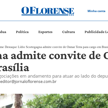
Minha conta
ádua
Política
Esportes
Cultura
Publicidade L
me
Destaque
Lídio Scortegagna admite convite de Osmar Terra para cargo em Brasí
na admite convite de
asília
egociações em andamento para atuar ao lado do deput
editor@jornaloflorense.com.br