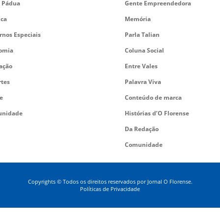
 Pádua
Gente Empreendedora
ica
Memória
rnos Especiais
Parla Talian
omia
Coluna Social
ação
Entre Vales
rtes
Palavra Viva
e
Conteúdo de marca
nidade
Histórias d’O Florense
Da Redação
Comunidade
Copyrights © Todos os direitos reservados por Jornal O Florense.
Políticas de Privacidade