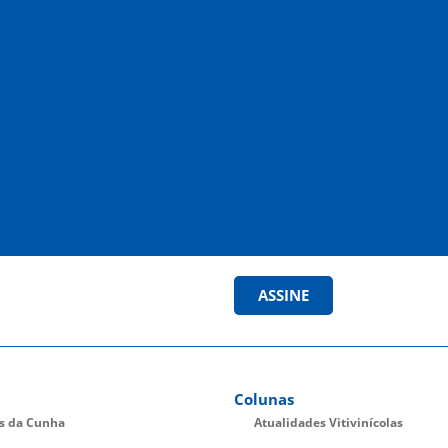
ASSINE
Colunas
es da Cunha
Atualidades Vitivinícolas