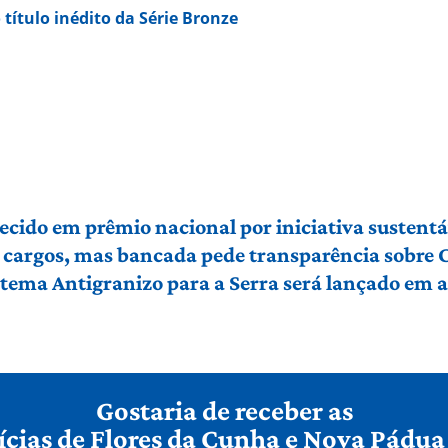
 título inédito da Série Bronze
ecido em prêmio nacional por iniciativa sustentá
cargos, mas bancada pede transparência sobre C
istema Antigranizo para a Serra será lançado em 
Gostaria de receber as
ícias de Flores da Cunha e Nova Pádua