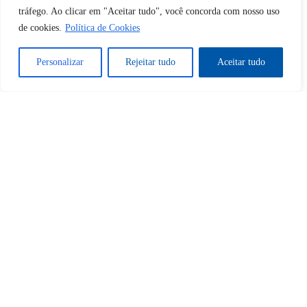
Desbloquear esquerda : 0
tráfego. Ao clicar em "Aceitar tudo", você concorda com nosso uso
de cookies.
Política de Cookies
Sim
Não
Personalizar
Rejeitar tudo
Aceitar tudo
Tem certeza de que deseja
cancelar a assinatura?
Sim
Não