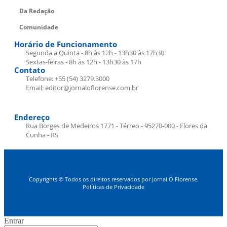
Da Redação
Comunidade
Horário de Funcionamento
Segunda a Quinta - 8h às 12h - 13h30 às 17h30
Sextas-feiras - 8h às 12h - 13h30 às 17h
Contato
Telefone: +55 (54) 3279.3000
Email: editor@jornaloflorense.com.br
Endereço
Rua Borges de Medeiros 1771 - Térreo - 95270-000 - Flores da
Cunha - RS
Copyrights © Todos os direitos reservados por Jornal O Florense.
Políticas de Privacidade
Entrar