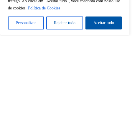
tráfego. Ao clicar em "Aceitar tudo", você concorda com nosso uso
Desbloquear esquerda : 0
de cookies.
Política de Cookies
Personalizar
Rejeitar tudo
Aceitar tudo
Sim
Não
Tem certeza de que deseja
cancelar a assinatura?
Sim
Não