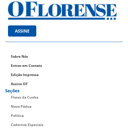
ASSINE
Sobre Nós
Entrar em Contato
Edição Impressa
Assine OF
Seções
Flores da Cunha
Nova Pádua
Política
Cadernos Especiais