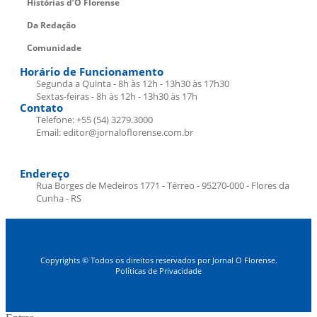
Histórias d’O Florense
Da Redação
Comunidade
Horário de Funcionamento
Segunda a Quinta - 8h às 12h - 13h30 às 17h30
Sextas-feiras - 8h às 12h - 13h30 às 17h
Contato
Telefone: +55 (54) 3279.3000
Email: editor@jornaloflorense.com.br
Endereço
Rua Borges de Medeiros 1771 - Térreo - 95270-000 - Flores da
Cunha - RS
Copyrights © Todos os direitos reservados por Jornal O Florense.
Políticas de Privacidade