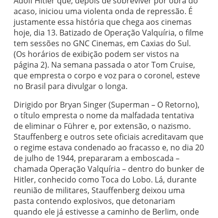
Adolf Hitler que, depois de sobreviver por obra do
acaso, iniciou uma violenta onda de repressão. É
justamente essa história que chega aos cinemas
hoje, dia 13. Batizado de Operação Valquíria, o filme
tem sessões no GNC Cinemas, em Caxias do Sul.
(Os horários de exibição podem ser vistos na
página 2). Na semana passada o ator Tom Cruise,
que empresta o corpo e voz para o coronel, esteve
no Brasil para divulgar o longa.
Dirigido por Bryan Singer (Superman – O Retorno),
o título empresta o nome da malfadada tentativa
de eliminar o Führer e, por extensão, o nazismo.
Stauffenberg e outros sete oficiais acreditavam que
o regime estava condenado ao fracasso e, no dia 20
de julho de 1944, prepararam a emboscada –
chamada Operação Valquíria – dentro do bunker de
Hitler, conhecido como Toca do Lobo. Lá, durante
reunião de militares, Stauffenberg deixou uma
pasta contendo explosivos, que detonariam
quando ele já estivesse a caminho de Berlim, onde