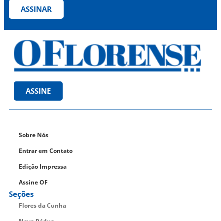
ASSINAR
ASSINE
Sobre Nós
Entrar em Contato
Edição Impressa
Assine OF
Seções
Flores da Cunha