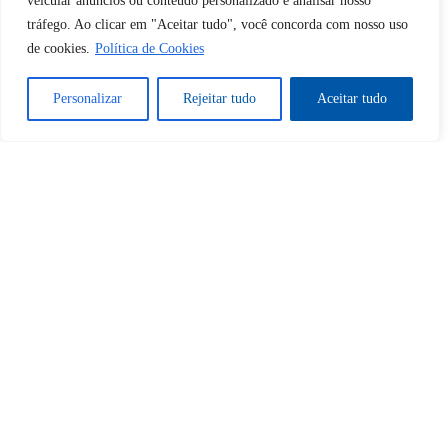
veicular anúncios ou conteúdo personalizado e analisar nosso
Tem certeza de que deseja
tráfego. Ao clicar em "Aceitar tudo", você concorda com nosso uso
desbloquear esta publicação?
de cookies.
Política de Cookies
Personalizar
Rejeitar tudo
Aceitar tudo
Desbloquear esquerda : 0
Sim
Não
Tem certeza de que deseja
cancelar a assinatura?
Sim
Não