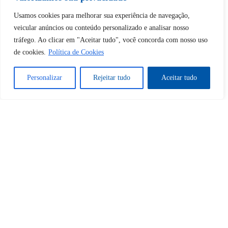
desbloquear esta publicação?
Usamos cookies para melhorar sua experiência de navegação,
veicular anúncios ou conteúdo personalizado e analisar nosso
Desbloquear esquerda : 0
tráfego. Ao clicar em "Aceitar tudo", você concorda com nosso uso
de cookies.
Política de Cookies
Sim
Não
Personalizar
Rejeitar tudo
Aceitar tudo
Tem certeza de que deseja
cancelar a assinatura?
Sim
Não