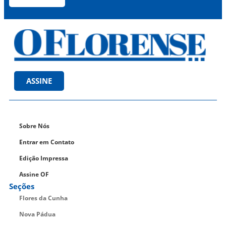
ASSINE
Sobre Nós
Entrar em Contato
Edição Impressa
Assine OF
Seções
Flores da Cunha
Nova Pádua