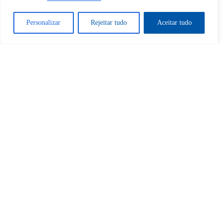
Sim
Não
Personalizar
Rejeitar tudo
Aceitar tudo
Tem certeza de que deseja
cancelar a assinatura?
Sim
Não
Home