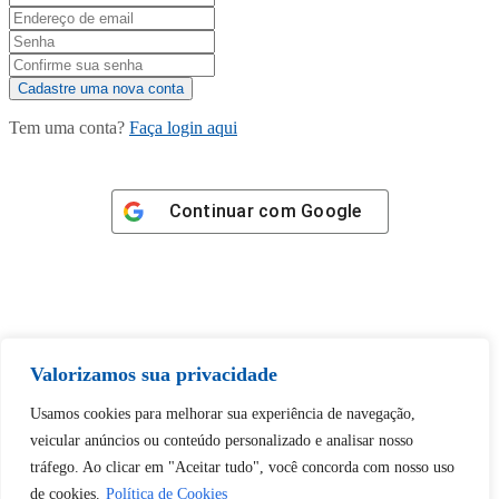
Tem uma conta?
Faça login aqui
Continuar com
Google
Tem certeza de que deseja
Valorizamos sua privacidade
desbloquear esta publicação?
Usamos cookies para melhorar sua experiência de navegação,
veicular anúncios ou conteúdo personalizado e analisar nosso
Desbloquear esquerda : 0
tráfego. Ao clicar em "Aceitar tudo", você concorda com nosso uso
de cookies.
Política de Cookies