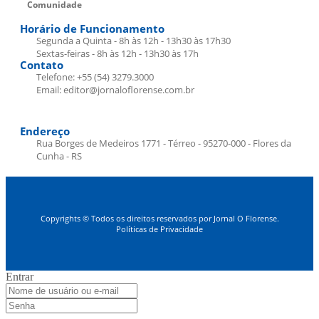
Comunidade
Horário de Funcionamento
Segunda a Quinta - 8h às 12h - 13h30 às 17h30
Sextas-feiras - 8h às 12h - 13h30 às 17h
Contato
Telefone: +55 (54) 3279.3000
Email: editor@jornaloflorense.com.br
Endereço
Rua Borges de Medeiros 1771 - Térreo - 95270-000 - Flores da
Cunha - RS
Copyrights © Todos os direitos reservados por Jornal O Florense.
Políticas de Privacidade
Entrar