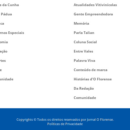
es da Cunha
Atualidades Vitivinícolas
 Pádua
Gente Empreendedora
ica
Memória
rnos Especiais
Parla Talian
omia
Coluna Social
ação
Entre Vales
rtes
Palavra Viva
e
Conteúdo de marca
nidade
Histórias d’O Florense
Da Redação
Comunidade
Copyrights © Todos os direitos reservados por Jornal O Florense.
Políticas de Privacidade