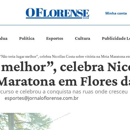
Minha conta
ádua
Política
Esportes
Cultura
Publicidade L
“Não teria lugar melhor”, celebra Nicollas Costa sobre vitória na Meia Maratona e
 melhor”, celebra Nic
 Maratona em Flores 
rcurso e celebrou a conquista nas ruas onde cresceu
esportes@jornaloflorense.com.br