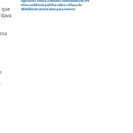
Agressões contra a mulher aumentam em 11%
Nova audiência pública sobre o Plano de
, que
Mobilidade já tem data para ocorrer
rdava
ssa
o
r