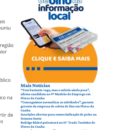
ais
reuniu
região
aior
blico
Mais Notícias
“Tem bastante vaga, mas o salário ainda pesa”,
afirma candidata no 9º Mutirão do Emprego em
ico na
Flores da Cunha
“Conseguimos normalizar as atividades”, garante
gerente da empresa de coleta de lixo em Flores da
Cunha
tir de
Inscrições abertas para comercialização de peixe na
Semana Santa
do
Rodrigo Ricieri palestrará no 15° Trade Turístico de
Flores da Cunha