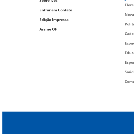
Sobre Nós
Flor
Entrar em Contato
Nova
Edição Impressa
Polít
Assine OF
Cade
Econ
Educ
Espo
Saúd
Comu