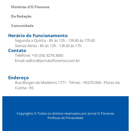
Histórias d’O Florense
Da Redação
Comunidade
Horário de Funcionamento
Segunda a Quinta - 8h às 12h - 13h30 às 17h30
Sextas-feiras - 8h às 12h - 13h30 às 17h
Contato
Telefone: +55 (54) 3279.3000
Email: editor@jornaloflorense.com.br
Endereço
Rua Borges de Medeiros 1771 - Térreo - 95270-000 - Flores da
Cunha - RS
Copyrights © Todos os direitos reservados por Jornal O Florense.
Políticas de Privacidade