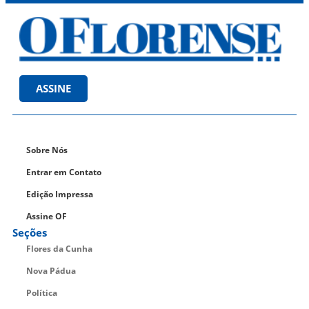
ASSINE
Sobre Nós
Entrar em Contato
Edição Impressa
Assine OF
Seções
Flores da Cunha
Nova Pádua
Política