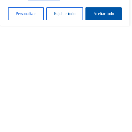
Desbloquear esquerda : 0
Personalizar
Rejeitar tudo
Aceitar tudo
Sim
Não
Tem certeza de que deseja
cancelar a assinatura?
Sim
Não