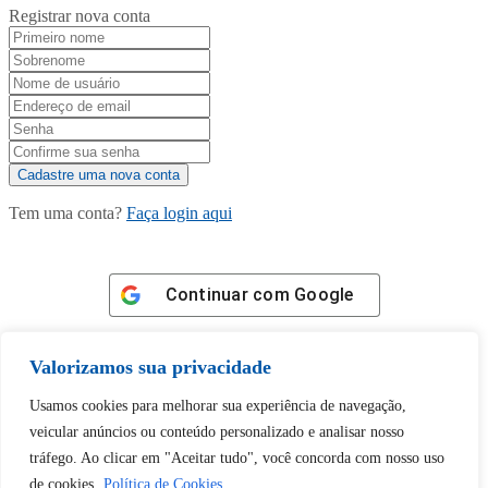
Registrar nova conta
Tem uma conta?
Faça login aqui
Continuar com
Google
Valorizamos sua privacidade
Usamos cookies para melhorar sua experiência de navegação,
veicular anúncios ou conteúdo personalizado e analisar nosso
Tem certeza de que deseja
tráfego. Ao clicar em "Aceitar tudo", você concorda com nosso uso
desbloquear esta publicação?
de cookies.
Política de Cookies