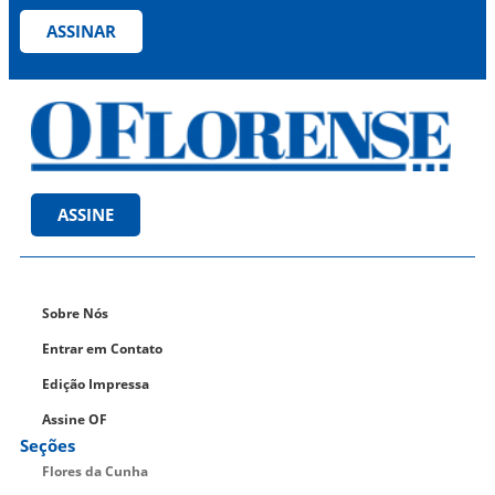
ASSINAR
ASSINE
Sobre Nós
Entrar em Contato
Edição Impressa
Assine OF
Seções
Flores da Cunha