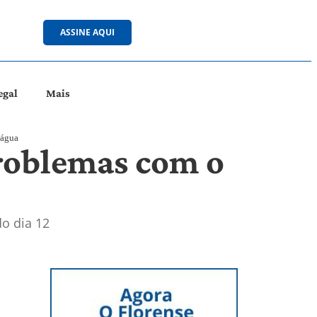
ASSINE AQUI
egal
Mais
 água
roblemas com o
do dia 12