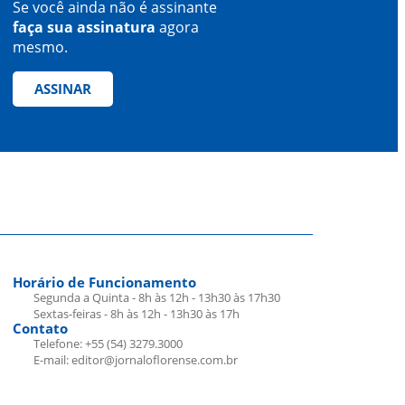
Se você ainda não é assinante
faça sua assinatura
agora
mesmo.
ASSINAR
Horário de Funcionamento
Segunda a Quinta - 8h às 12h - 13h30 às 17h30
Sextas-feiras - 8h às 12h - 13h30 às 17h
Contato
Telefone: +55 (54) 3279.3000
E-mail: editor@jornaloflorense.com.br