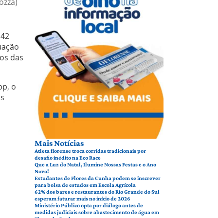
ozza)
 42
tuação
tos das
pp, o
os
Mais Notícias
Atleta florense troca corridas tradicionais por
desafio inédito na Eco Race
Que a Luz do Natal, Ilumine Nossas Festas e o Ano
Novo!
Estudantes de Flores da Cunha podem se inscrever
para bolsa de estudos em Escola Agrícola
62% dos bares e restaurantes do Rio Grande do Sul
esperam faturar mais no início de 2026
Ministério Público opta por diálogo antes de
medidas judiciais sobre abastecimento de água em