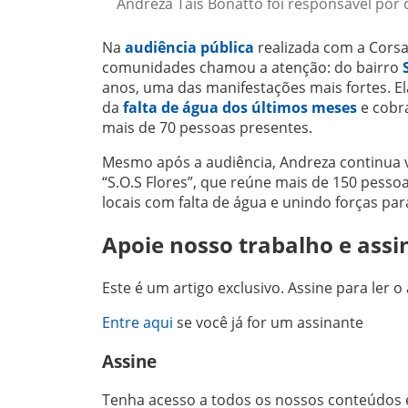
Andreza Taís Bonatto foi responsável por c
Na
audiência pública
realizada com a Corsa
comunidades chamou a atenção: do bairro
anos, uma das manifestações mais fortes. El
da
falta de água dos últimos meses
e cobra
mais de 70 pessoas presentes.
Mesmo após a audiência, Andreza continua vi
“S.O.S Flores”, que reúne mais de 150 pesso
locais com falta de água e unindo forças par
Apoie nosso trabalho e assi
Este é um artigo exclusivo. Assine para ler o 
Entre aqui
se você já for um assinante
Assine
Tenha acesso a todos os nossos conteúdos e