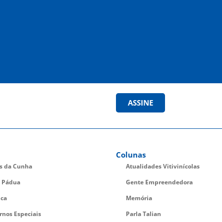
ASSINE
Colunas
es da Cunha
Atualidades Vitivinícolas
 Pádua
Gente Empreendedora
ica
Memória
rnos Especiais
Parla Talian