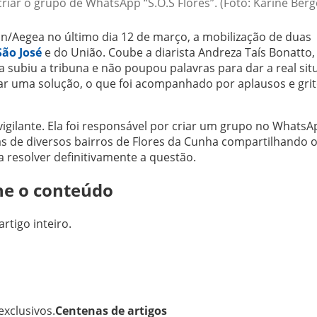
riar o grupo de WhatsApp “S.O.S Flores”. (Foto: Karine Berg
n/Aegea no último dia 12 de março, a mobilização de duas
São José
e do União. Coube a diarista Andreza Taís Bonatto,
a subiu a tribuna e não poupou palavras para dar a real si
r uma solução, o que foi acompanhado por aplausos e gri
gilante. Ela foi responsável por criar um grupo no WhatsA
as de diversos bairros de Flores da Cunha compartilhando 
a resolver definitivamente a questão.
ne o conteúdo
artigo inteiro.
xclusivos.
Centenas de artigos