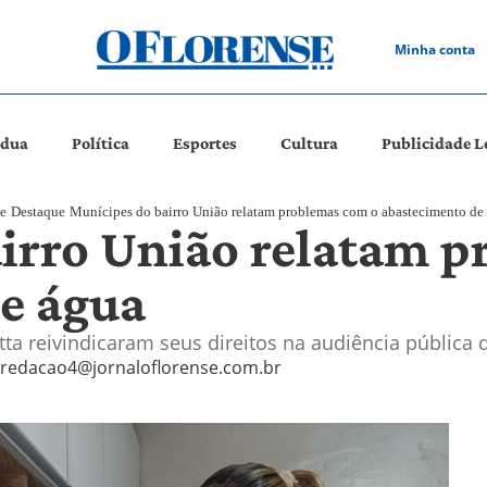
Minha conta
ádua
Política
Esportes
Cultura
Publicidade L
e
Destaque
Munícipes do bairro União relatam problemas com o abastecimento de
irro União relatam p
e água
a reivindicaram seus direitos na audiência pública 
redacao4@jornaloflorense.com.br