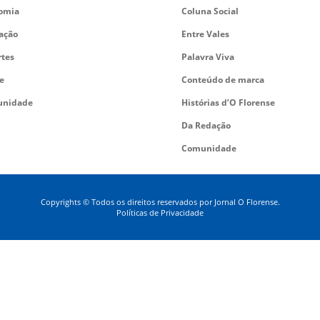
omia
Coluna Social
ação
Entre Vales
rtes
Palavra Viva
e
Conteúdo de marca
nidade
Histórias d’O Florense
Da Redação
Comunidade
Copyrights © Todos os direitos reservados por Jornal O Florense.
Políticas de Privacidade