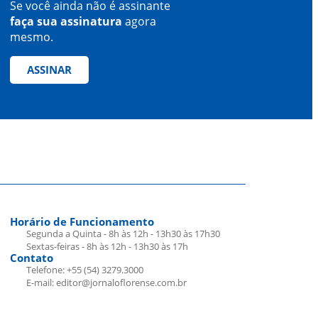
Se você ainda não é assinante
faça sua assinatura
agora
mesmo.
ASSINAR
Horário de Funcionamento
Segunda a Quinta - 8h às 12h - 13h30 às 17h30
Sextas-feiras - 8h às 12h - 13h30 às 17h
Contato
Telefone: +55 (54) 3279.3000
E-mail: editor@jornaloflorense.com.br