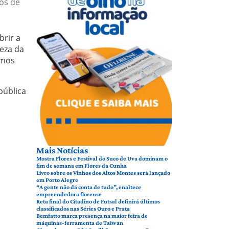
os de
rir a
peza da
imos
pública
Mais Notícias
Mostra Flores e Festival do Suco de Uva dominam o
fim de semana em Flores da Cunha
Livro sobre os Vinhos dos Altos Montes será lançado
em Porto Alegre
“A gente não dá conta de tudo”, enaltece
empreendedora florense
Reta final do Citadino de Futsal definirá últimos
classificados nas Séries Ouro e Prata
Bemfatto marca presença na maior feira de
máquinas-ferramenta de Taiwan