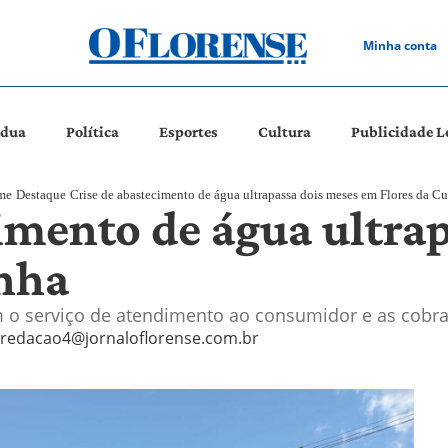
Minha conta
ádua
Política
Esportes
Cultura
Publicidade L
me
Destaque
Crise de abastecimento de água ultrapassa dois meses em Flores da C
imento de água ultra
nha
o serviço de atendimento ao consumidor e as cobra
redacao4@jornaloflorense.com.br