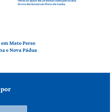
Obras de quase R$ 1,8 milhão começam na Rua
Severo Ravizzoni em Flores da Cunha
l em Mato Perso
nha e Nova Pádua
 por