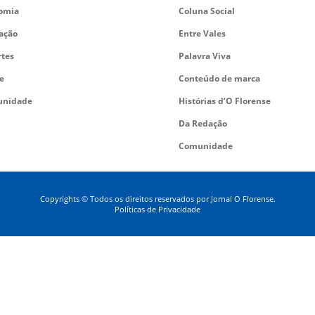
omia
Coluna Social
ação
Entre Vales
rtes
Palavra Viva
e
Conteúdo de marca
nidade
Histórias d’O Florense
Da Redação
Comunidade
Copyrights © Todos os direitos reservados por Jornal O Florense.
Políticas de Privacidade