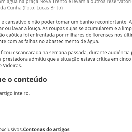
m água na praça Nova Trento e levam a outros reservatóri
 da Cunha (Foto: Lucas Brito)
e cansativo e não poder tomar um banho reconfortante. Ab
ar ou lavar a louça. As roupas sujas se acumularem e a lim
ção caótica foi enfrentada por milhares de florenses nos últ
te com as falhas no abastecimento de água.
ficou escancarada na semana passada, durante audiência 
a prestadora admitiu que a situação estava crítica em cinco
e Videiras.
ne o conteúdo
artigo inteiro.
xclusivos.
Centenas de artigos