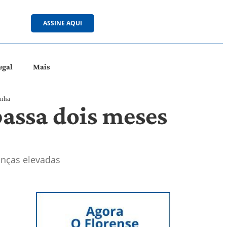
ASSINE AQUI
egal
Mais
unha
passa dois meses
nças elevadas