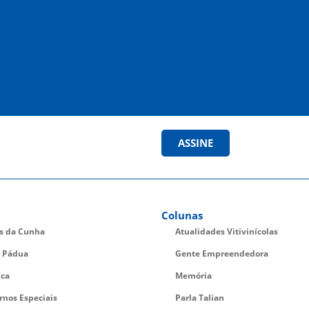
ASSINE
Colunas
es da Cunha
Atualidades Vitivinícolas
 Pádua
Gente Empreendedora
ica
Memória
rnos Especiais
Parla Talian