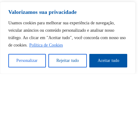
Tem certeza de que deseja
desbloquear esta publicação?
Valorizamos sua privacidade
Usamos cookies para melhorar sua experiência de navegação,
Desbloquear esquerda : 0
veicular anúncios ou conteúdo personalizado e analisar nosso
tráfego. Ao clicar em "Aceitar tudo", você concorda com nosso uso
de cookies.
Política de Cookies
Sim
Não
Personalizar
Rejeitar tudo
Aceitar tudo
Tem certeza de que deseja
cancelar a assinatura?
Sim
Não