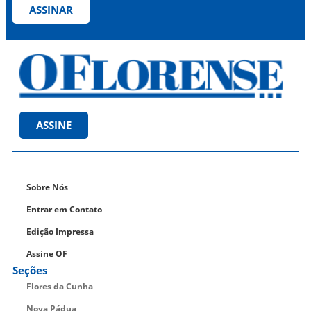
ASSINAR
ASSINE
Sobre Nós
Entrar em Contato
Edição Impressa
Assine OF
Seções
Flores da Cunha
Nova Pádua