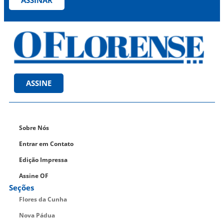
ASSINE
Sobre Nós
Entrar em Contato
Edição Impressa
Assine OF
Seções
Flores da Cunha
Nova Pádua